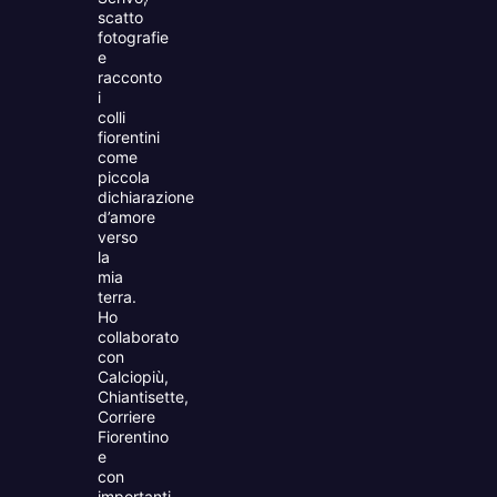
scatto
fotografie
e
racconto
i
colli
fiorentini
come
piccola
dichiarazione
d’amore
verso
la
mia
terra.
Ho
collaborato
con
Calciopiù,
Chiantisette,
Corriere
Fiorentino
e
con
importanti