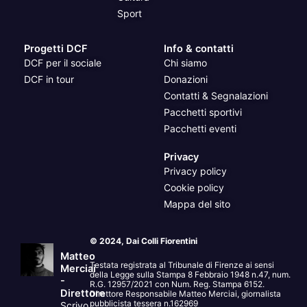
Sport
Progetti DCF
Info & contatti
DCF per il sociale
Chi siamo
DCF in tour
Donazioni
Contatti & Segnalazioni
Pacchetti sportivi
Pacchetti eventi
Privacy
Privacy policy
Cookie policy
Mappa del sito
© 2024, Dai Colli Fiorentini
Matteo
Testata registrata al Tribunale di Firenze ai sensi
Merciai
della Legge sulla Stampa 8 Febbraio 1948 n.47, num.
-
R.G. 12957/2021 con Num. Reg. Stampa 6152.
Direttore
Direttore Responsabile Matteo Merciai, giornalista
pubblicista tessera n.162969
Scrivo,