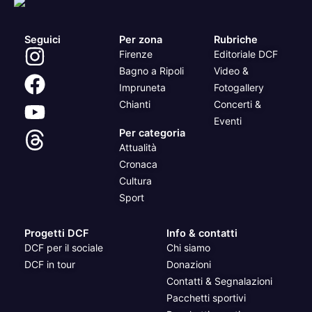
Seguici
Per zona
Rubriche
Firenze
Editoriale DCF
Bagno a Ripoli
Video &
Impruneta
Fotogallery
Chianti
Concerti &
Eventi
Per categoria
Attualità
Cronaca
Cultura
Sport
Progetti DCF
Info & contatti
DCF per il sociale
Chi siamo
DCF in tour
Donazioni
Contatti & Segnalazioni
Pacchetti sportivi