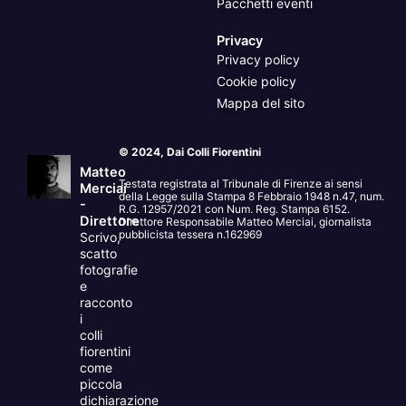
Pacchetti eventi
Privacy
Privacy policy
Cookie policy
Mappa del sito
© 2024, Dai Colli Fiorentini
Matteo
Testata registrata al Tribunale di Firenze ai sensi
Merciai
della Legge sulla Stampa 8 Febbraio 1948 n.47, num.
-
R.G. 12957/2021 con Num. Reg. Stampa 6152.
Direttore
Direttore Responsabile Matteo Merciai, giornalista
pubblicista tessera n.162969
Scrivo,
scatto
fotografie
e
racconto
i
colli
fiorentini
come
piccola
dichiarazione