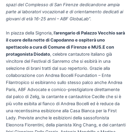
spazi del Complesso di San Firenze dedicandone ampia
parte ai laboratori vocazionali e di orientamento dedicati ai
giovani di età 16-25 anni – ABF GlobaLab”.
In piazza della Signoria,
l’arengario di Palazzo Vecchio sarà
il cuore della notte di Capodanno e ospiterà uno
spettacolo a cura di Comune di Firenze e MUS.E con
protagonista Diodato
, celebre cantautore italiano già
vincitore del Festival di Sanremo che si esibirà in una
selezione di brani tratti dal suo repertorio. Grazie alla
collaborazione con Andrea Bocelli Foundation – Ente
Filantropico si esibiranno sullo stesso palco anche Andrea
Paris, ABF Advocate e comico-prestigiatore direttamente
dal palco di Zelig, la cantante e cantautrice Cecille che si è
più volte esibita al fianco di Andrea Bocelli ed è reduce da
una recentissima esibizione alla Casa Bianca per la First
Lady. Previste anche le esibizioni della sassofonista
Eleonora Fiorentini, della pianista Xing Chang, e dei cantanti
lirici Gianpiero Delle Grazie, Antonio Mandrillo e Martina