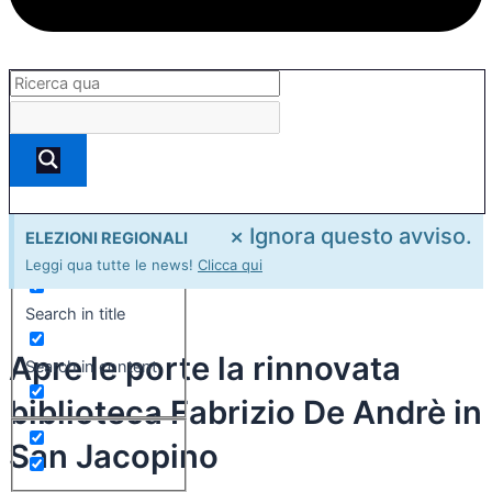
×
Ignora questo avviso.
ELEZIONI REGIONALI
Exact matches only
Leggi qua tutte le news!
Clicca qui
Search in title
Apre le porte la rinnovata
Search in content
biblioteca Fabrizio De Andrè in
San Jacopino