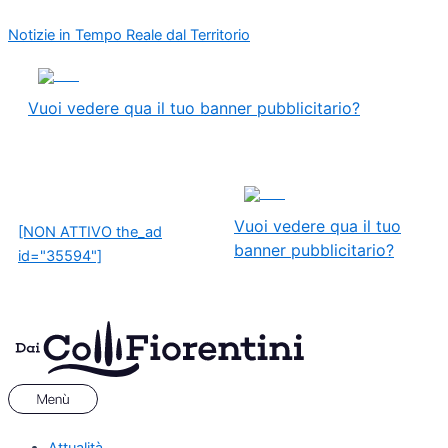
Vai
Menu
Navigazione
Notizie in Tempo Reale dal Territorio
al
articoli
contenuto
ADS
Vuoi vedere qua il tuo banner pubblicitario?
ADS
Vuoi vedere qua il tuo
[NON ATTIVO the_ad
banner pubblicitario?
id="35594"]
Attualità