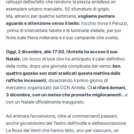
rattoppi dell’asfalto che rendono la piazza antellese un
esemplare urbano maculato. 50 sfumature di grigio.
Ma, almeno per qualche settimane,
vogliamo puntare
sguardo e attenzione verso il bello:
l’occhio trova il Peruzzi,
prima di intercettare l’abete e le luminarie stellate, per poi
finire sulla Pieve millenaria e il suo campanile che svetta.
Oggi, 2 dicembre, alle 17:00, l’Antella ha acceso il suo
Natale.
Un tocco di luce che ha anticipato il calar definitivo
della notte, dopo una giornata complicata dal vento
: ben
quattro gazebo son stati sradicati questa mattina dalle
raffiche incessanti,
disastrando il primo giorno di
mercatino organizzato dal CCN Antella. C
i si rifarà domani,
3 dicembre, con un meteo che promette miglioramenti
…e
con un Natale ufficialmente inaugurato.
Ad animare l’accensione, oltre ai commercianti paesani,
anche giovanissimi del Teatro dell’Inutile e dell’associazione
La Rosa dei Venti che hanno letto, uno per ciascuno, un