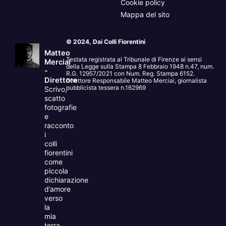
Cookie policy
Mappa del sito
© 2024, Dai Colli Fiorentini
Matteo
Testata registrata al Tribunale di Firenze ai sensi
Merciai
della Legge sulla Stampa 8 Febbraio 1948 n.47, num.
-
R.G. 12957/2021 con Num. Reg. Stampa 6152.
Direttore
Direttore Responsabile Matteo Merciai, giornalista
pubblicista tessera n.162969
Scrivo,
scatto
fotografie
e
racconto
i
colli
fiorentini
come
piccola
dichiarazione
d’amore
verso
la
mia
terra.