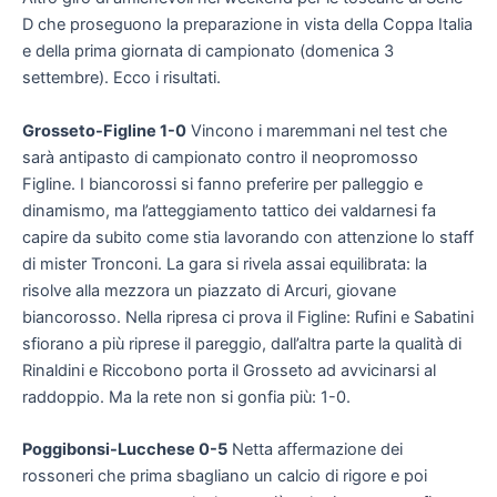
D che proseguono la preparazione in vista della Coppa Italia
e della prima giornata di campionato (domenica 3
settembre). Ecco i risultati.
Grosseto-Figline 1-0
Vincono i maremmani nel test che
sarà antipasto di campionato contro il neopromosso
Figline. I biancorossi si fanno preferire per palleggio e
dinamismo, ma l’atteggiamento tattico dei valdarnesi fa
capire da subito come stia lavorando con attenzione lo staff
di mister Tronconi. La gara si rivela assai equilibrata: la
risolve alla mezzora un piazzato di Arcuri, giovane
biancorosso. Nella ripresa ci prova il Figline: Rufini e Sabatini
sfiorano a più riprese il pareggio, dall’altra parte la qualità di
Rinaldini e Riccobono porta il Grosseto ad avvicinarsi al
raddoppio. Ma la rete non si gonfia più: 1-0.
Poggibonsi-Lucchese 0-5
Netta affermazione dei
rossoneri che prima sbagliano un calcio di rigore e poi