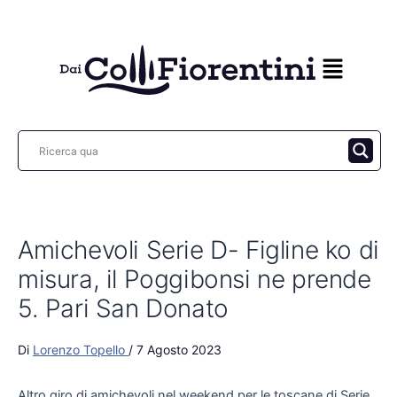
Vai
al
contenuto
Amichevoli Serie D- Figline ko di
misura, il Poggibonsi ne prende
5. Pari San Donato
Di
Lorenzo Topello
/
7 Agosto 2023
Altro giro di amichevoli nel weekend per le toscane di Serie