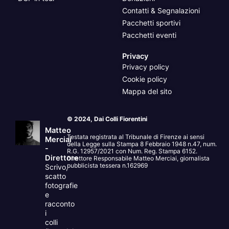
Contatti & Segnalazioni
Pacchetti sportivi
Pacchetti eventi
Privacy
Privacy policy
Cookie policy
Mappa del sito
© 2024, Dai Colli Fiorentini
Matteo
Testata registrata al Tribunale di Firenze ai sensi
Merciai
della Legge sulla Stampa 8 Febbraio 1948 n.47, num.
-
R.G. 12957/2021 con Num. Reg. Stampa 6152.
Direttore
Direttore Responsabile Matteo Merciai, giornalista
pubblicista tessera n.162969
Scrivo,
scatto
fotografie
e
racconto
i
colli