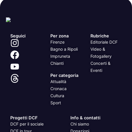
Seguici
Per zona
Rubriche
Firenze
Editoriale DCF
Bagno a Ripoli
Video &
Impruneta
Fotogallery
Chianti
Concerti &
Eventi
Per categoria
Attualità
Cronaca
Cultura
Sport
Progetti DCF
Info & contatti
DCF per il sociale
Chi siamo
DCF in tour
Donazioni