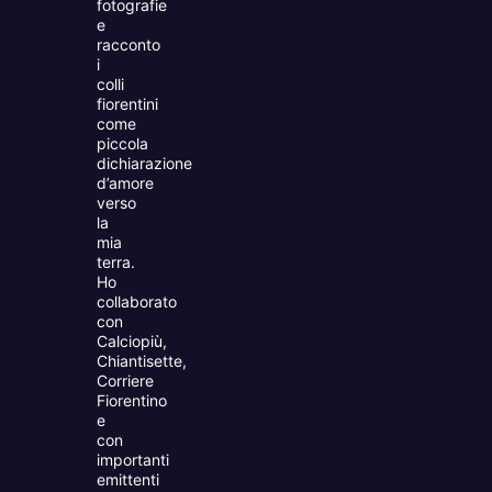
fotografie
e
racconto
i
colli
fiorentini
come
piccola
dichiarazione
d’amore
verso
la
mia
terra.
Ho
collaborato
con
Calciopiù,
Chiantisette,
Corriere
Fiorentino
e
con
importanti
emittenti