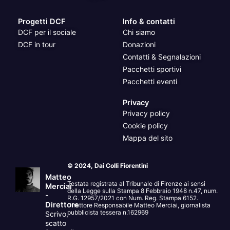
Progetti DCF
Info & contatti
DCF per il sociale
Chi siamo
DCF in tour
Donazioni
Contatti & Segnalazioni
Pacchetti sportivi
Pacchetti eventi
Privacy
Privacy policy
Cookie policy
Mappa del sito
© 2024, Dai Colli Fiorentini
Matteo
Testata registrata al Tribunale di Firenze ai sensi
Merciai
della Legge sulla Stampa 8 Febbraio 1948 n.47, num.
-
R.G. 12957/2021 con Num. Reg. Stampa 6152.
Direttore
Direttore Responsabile Matteo Merciai, giornalista
pubblicista tessera n.162969
Scrivo,
scatto