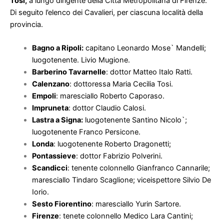
Tosi,
a lungo dirigente della Città Metropolitana di Firenze.
Di seguito l’elenco dei Cavalieri, per ciascuna località della
provincia.
Bagno a Ripoli:
capitano Leonardo Mose` Mandelli;
luogotenente. Livio Mugione.
Barberino Tavarnelle
: dottor Matteo Italo Ratti.
Calenzano
: dottoressa Maria Cecilia Tosi.
Empoli
: maresciallo Roberto Caporaso.
Impruneta
: dottor Claudio Calosi.
Lastra a Signa:
luogotenente Santino Nicolo`;
luogotenente Franco Persicone.
Londa
: luogotenente Roberto Dragonetti;
Pontassieve
: dottor Fabrizio Polverini.
Scandicci
: tenente colonnello Gianfranco Cannarile;
maresciallo Tindaro Scaglione; viceispettore Silvio De
Iorio.
Sesto Fiorentino
: maresciallo Yurin Sartore.
Firenze
: tenete colonnello Medico Lara Cantini;