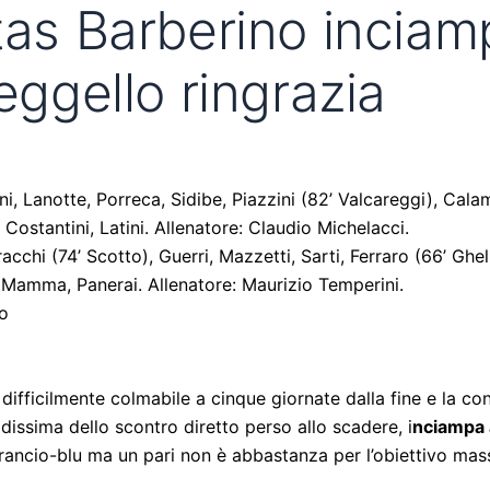
tas Barberino inciamp
eggello ringrazia
ini, Lanotte, Porreca, Sidibe, Piazzini (82’ Valcareggi), Cala
Costantini, Latini. Allenatore: Claudio Michelacci.
tracchi (74’ Scotto), Guerri, Mazzetti, Sarti, Ferraro (66’ Ghell
s, Mamma, Panerai. Allenatore: Maurizio Temperini.
zo
 difficilmente colmabile a cinque giornate dalla fine e la co
dissima dello scontro diretto perso allo scadere, i
nciampa 
 arancio-blu ma un pari non è abbastanza per l’obiettivo ma