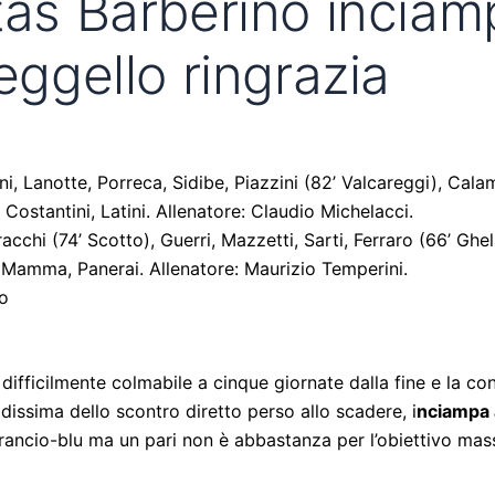
tas Barberino inciamp
eggello ringrazia
ini, Lanotte, Porreca, Sidibe, Piazzini (82’ Valcareggi), Cala
Costantini, Latini. Allenatore: Claudio Michelacci.
tracchi (74’ Scotto), Guerri, Mazzetti, Sarti, Ferraro (66’ Ghell
s, Mamma, Panerai. Allenatore: Maurizio Temperini.
zo
 difficilmente colmabile a cinque giornate dalla fine e la co
dissima dello scontro diretto perso allo scadere, i
nciampa 
 arancio-blu ma un pari non è abbastanza per l’obiettivo ma