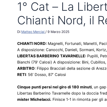
1° Cat – La Liber
Chianti Nord, il R
Di
Matteo Merciai
/
9 Marzo 2025
CHIANTI NORD:
Magnelli, Fortunati, Manetti, Pac
A disposizione: Canocchi, Danieli, Sormani, Kortz, 
LIBERTAS BARBERINO TAVARNELLE:
Pupilli, Pe
Bianchi (79’ Calosi) A disposizione: Bini, Cubillo
ARBITRO
: Filippo Bracciali della sezione di Arez
RETI
: 56’ Dosso, 87’ Calosi
Cinque punti persi nel giro di 180 minuti
, un gap
Libertas Barberino Tavarnelle dopo la doccia fred
mister Michelacci.
Finisce 1-1 in rimonta per gli