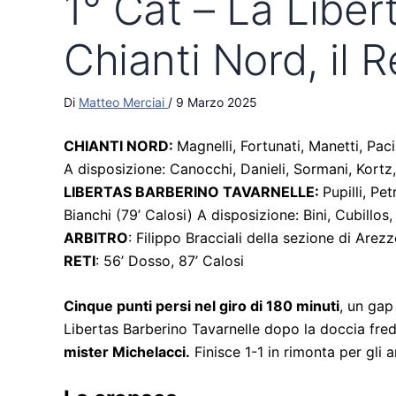
1° Cat – La Liber
Chianti Nord, il R
Di
Matteo Merciai
/
9 Marzo 2025
CHIANTI NORD:
Magnelli, Fortunati, Manetti, Pac
A disposizione: Canocchi, Danieli, Sormani, Kortz, 
LIBERTAS BARBERINO TAVARNELLE:
Pupilli, Pe
Bianchi (79’ Calosi) A disposizione: Bini, Cubillo
ARBITRO
: Filippo Bracciali della sezione di Arez
RETI
: 56’ Dosso, 87’ Calosi
Cinque punti persi nel giro di 180 minuti
, un gap
Libertas Barberino Tavarnelle dopo la doccia fred
mister Michelacci.
Finisce 1-1 in rimonta per gli