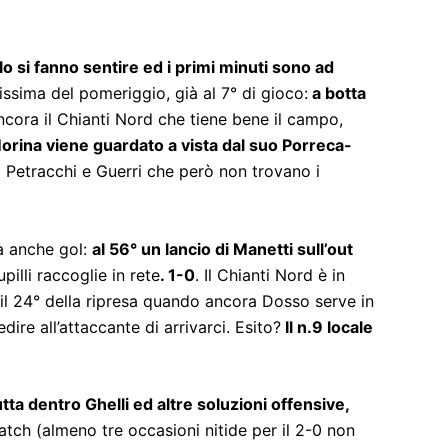
llo si fanno sentire ed i primi minuti sono ad
ssima del pomeriggio, già al 7° di gioco:
a botta
cora il Chianti Nord che tiene bene il campo,
orina viene guardato a vista dal suo Porreca-
ni Petracchi e Guerri che però non trovano i
la anche gol:
al 56° un lancio di Manetti sull’out
pilli raccoglie in rete
. 1-0
. Il Chianti Nord è in
il 24° della ripresa quando ancora Dosso serve in
ire all’attaccante di arrivarci. Esito?
Il n.9 locale
ta dentro Ghelli ed altre soluzioni offensive,
atch (almeno tre occasioni nitide per il 2-0 non