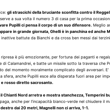
ice:
gli strascichi della bruciante sconfitta contro il Regge
erve a sua volta il numero 3 di casa per la prima occasioni
are Pupilli ci pensa il corpo di un suo difensore.
Meglio an
ppare in grande giornata, Ghelli è in panchina ed anche M
e inattive battute da Bianchi e da cross ben messi dai terzi
a ripresa è più emozionante, per fortuna dei paganti e rega
lle di Calamandrei, e batte un missile sotto la traversa che Pu
ndo del momento moralmente complicato degli avversari. E’ 
sfera, anche Pupilli esce alla disperata fuori area per imped
e e rosso diretto sacrosanto.
il Chianti Nord arretra e mostra stanchezza, Temperini but
 paga, anche per l’incapacità bianco-verde nel chiudere il m
destro dai 20 metri, Magnelli non ci arriva, 1-1.