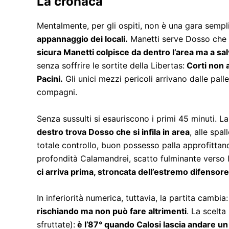
La cronaca
Mentalmente, per gli ospiti, non è una gara sempl
appannaggio dei locali.
Manetti serve Dosso che s
sicura Manetti colpisce da dentro l’area ma a salv
senza soffrire le sortite della Libertas:
Corti non a
Pacini.
Gli unici mezzi pericoli arrivano dalle pall
compagni.
Senza sussulti si esauriscono i primi 45 minuti. L
destro trova Dosso che si infila in area
, alle spa
totale controllo, buon possesso palla approfitta
profondità Calamandrei, scatto fulminante verso la 
ci arriva prima, stroncata dell’estremo difensor
In inferiorità numerica, tuttavia, la partita cambia:
rischiando ma non può fare altrimenti
. La scelta
sfruttate):
è l’87° quando Calosi lascia andare un 