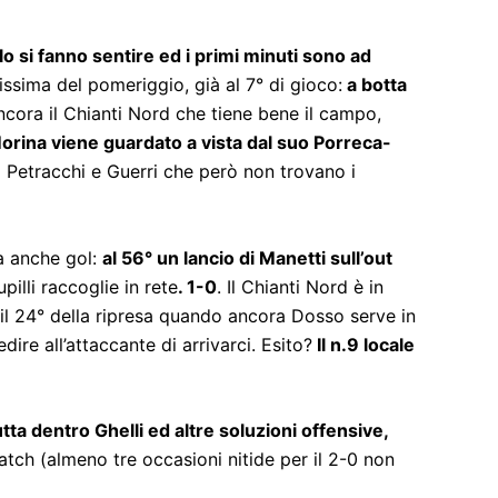
llo si fanno sentire ed i primi minuti sono ad
ssima del pomeriggio, già al 7° di gioco:
a botta
cora il Chianti Nord che tiene bene il campo,
orina viene guardato a vista dal suo Porreca-
ni Petracchi e Guerri che però non trovano i
la anche gol:
al 56° un lancio di Manetti sull’out
pilli raccoglie in rete
. 1-0
. Il Chianti Nord è in
il 24° della ripresa quando ancora Dosso serve in
ire all’attaccante di arrivarci. Esito?
Il n.9 locale
ta dentro Ghelli ed altre soluzioni offensive,
atch (almeno tre occasioni nitide per il 2-0 non