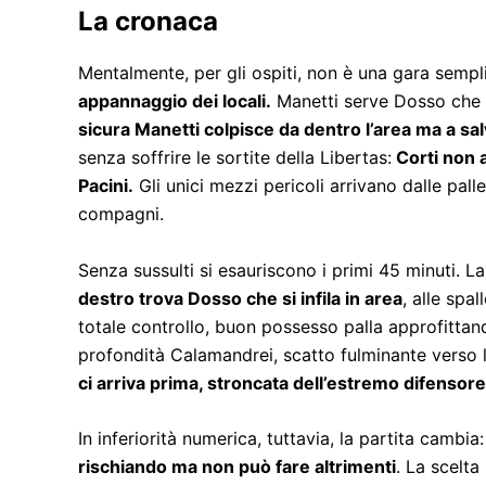
La cronaca
Mentalmente, per gli ospiti, non è una gara sempl
appannaggio dei locali.
Manetti serve Dosso che s
sicura Manetti colpisce da dentro l’area ma a salv
senza soffrire le sortite della Libertas:
Corti non a
Pacini.
Gli unici mezzi pericoli arrivano dalle pall
compagni.
Senza sussulti si esauriscono i primi 45 minuti. L
destro trova Dosso che si infila in area
, alle spa
totale controllo, buon possesso palla approfitta
profondità Calamandrei, scatto fulminante verso la 
ci arriva prima, stroncata dell’estremo difensor
In inferiorità numerica, tuttavia, la partita cambia:
rischiando ma non può fare altrimenti
. La scelta