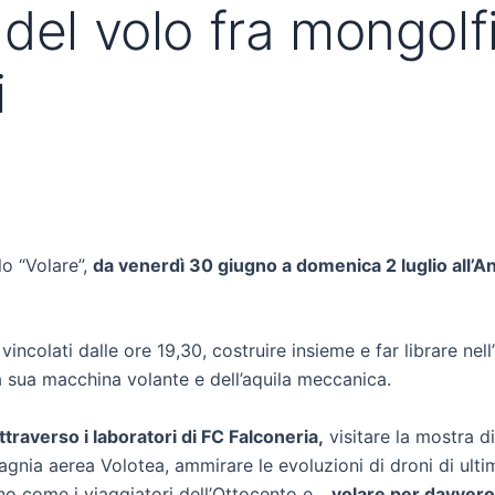
al del volo fra mongolf
i
lo “Volare”,
da venerdì 30 giugno a domenica 2 luglio all’An
incolati dalle ore 19,30, costruire insieme e far librare nell’
a sua macchina volante e dell’aquila meccanica.
attraverso i laboratori di FC Falconeria,
visitare la mostra d
pagnia aerea Volotea, ammirare le evoluzioni di droni di ulti
uino come i viaggiatori dell’Ottocento e…
volare per davvero, 