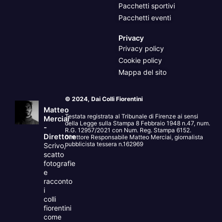
Pacchetti sportivi
Pacchetti eventi
Privacy
Privacy policy
Cookie policy
Mappa del sito
© 2024, Dai Colli Fiorentini
Matteo
Testata registrata al Tribunale di Firenze ai sensi
Merciai
della Legge sulla Stampa 8 Febbraio 1948 n.47, num.
-
R.G. 12957/2021 con Num. Reg. Stampa 6152.
Direttore
Direttore Responsabile Matteo Merciai, giornalista
pubblicista tessera n.162969
Scrivo,
scatto
fotografie
e
racconto
i
colli
fiorentini
come