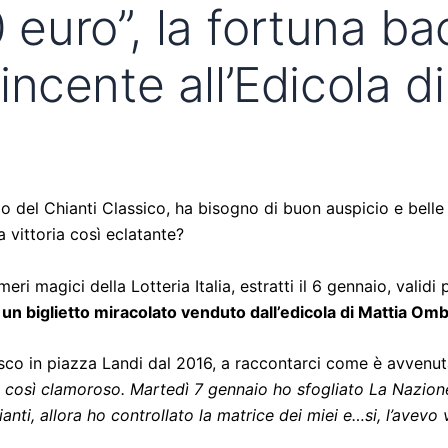
 euro”, la fortuna ba
 vincente all’Edicola 
rio del Chianti Classico, ha bisogno di buon auspicio e belle
 vittoria così eclatante?
eri magici della Lotteria Italia, estratti il 6 gennaio, vali
 un biglietto miracolato venduto dall’edicola di Mattia Omb
iosco in piazza Landi dal 2016, a raccontarci come è avvenut
così clamoroso. Martedì 7 gennaio ho sfogliato La Nazione e
anti, allora ho controllato la matrice dei miei e…si, l’avevo 