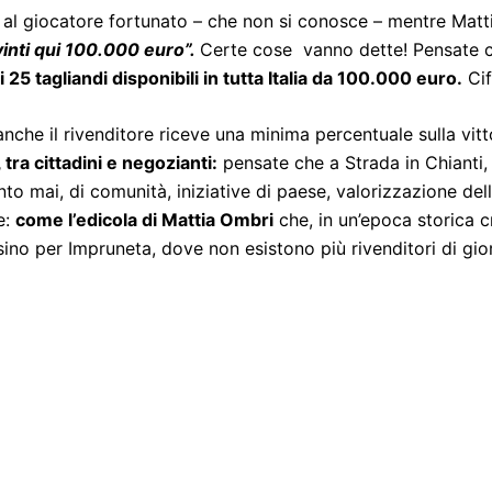
 al giocatore fortunato – che non si conosce – mentre Mat
 vinti qui 100.000 euro”.
Certe cose vanno dette! Pensate che
i 25 tagliandi disponibili in tutta Italia da 100.000 euro.
Cif
 anche il rivenditore riceve una minima percentuale sulla vit
tra cittadini e negozianti:
pensate che a Strada in Chianti, 
nto mai, di comunità, iniziative di paese, valorizzazione de
e:
come l’edicola di Mattia Ombri
che, in un’epoca storica cr
sino per Impruneta, dove non esistono più rivenditori di gio