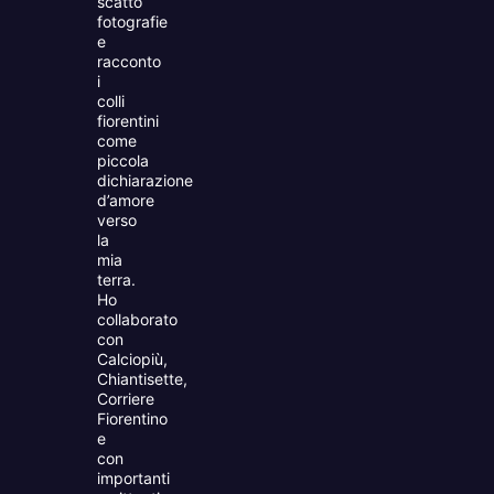
scatto
fotografie
e
racconto
i
colli
fiorentini
come
piccola
dichiarazione
d’amore
verso
la
mia
terra.
Ho
collaborato
con
Calciopiù,
Chiantisette,
Corriere
Fiorentino
e
con
importanti