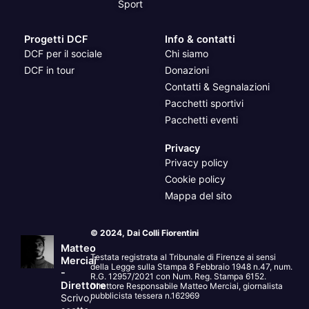
Sport
Progetti DCF
Info & contatti
DCF per il sociale
Chi siamo
DCF in tour
Donazioni
Contatti & Segnalazioni
Pacchetti sportivi
Pacchetti eventi
Privacy
Privacy policy
Cookie policy
Mappa del sito
© 2024, Dai Colli Fiorentini
Matteo
Testata registrata al Tribunale di Firenze ai sensi
Merciai
della Legge sulla Stampa 8 Febbraio 1948 n.47, num.
-
R.G. 12957/2021 con Num. Reg. Stampa 6152.
Direttore
Direttore Responsabile Matteo Merciai, giornalista
pubblicista tessera n.162969
Scrivo,