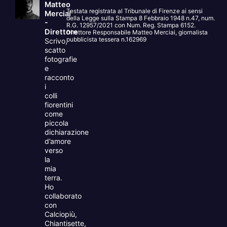
Matteo
Testata registrata al Tribunale di Firenze ai sensi
Merciai
della Legge sulla Stampa 8 Febbraio 1948 n.47, num.
-
R.G. 12957/2021 con Num. Reg. Stampa 6152.
Direttore
Direttore Responsabile Matteo Merciai, giornalista
pubblicista tessera n.162969
Scrivo,
scatto
fotografie
e
racconto
i
colli
fiorentini
come
piccola
dichiarazione
d’amore
verso
la
mia
terra.
Ho
collaborato
con
Calciopiù,
Chiantisette,