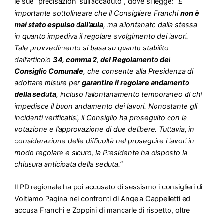
le sue “precisazioni sull’accaduto”, dove si legge:
“È
importante sottolineare che il Consigliere Franchi
non è
mai stato espulso dall’aula
, ma allontanato dalla stessa
in quanto impediva il regolare svolgimento dei lavori.
Tale provvedimento si basa su quanto stabilito
dall’articolo
34, comma 2, del Regolamento del
Consiglio Comunale
, che consente alla Presidenza di
adottare misure per
garantire il regolare andamento
della seduta
, incluso l’allontanamento temporaneo di chi
impedisce il buon andamento dei lavori. Nonostante gli
incidenti verificatisi, il Consiglio ha proseguito con la
votazione e l’approvazione di due delibere. Tuttavia, in
considerazione delle difficoltà nel proseguire i lavori in
modo regolare e sicuro, la Presidente ha disposto la
chiusura anticipata della seduta.”
Il PD regionale ha poi accusato di sessismo i consiglieri di
Voltiamo Pagina nei confronti di Angela Cappelletti ed
accusa Franchi e Zoppini di mancarle di rispetto, oltre