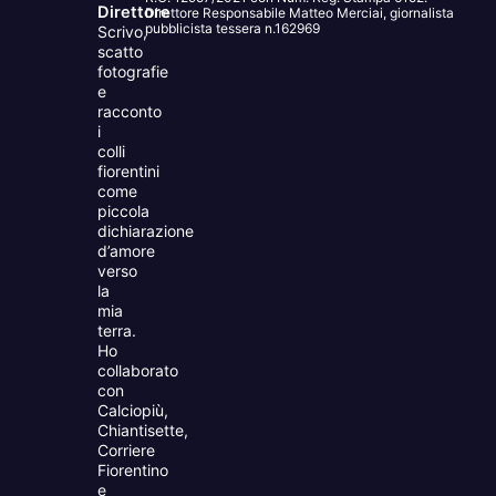
Direttore
Direttore Responsabile Matteo Merciai, giornalista
pubblicista tessera n.162969
Scrivo,
scatto
fotografie
e
racconto
i
colli
fiorentini
come
piccola
dichiarazione
d’amore
verso
la
mia
terra.
Ho
collaborato
con
Calciopiù,
Chiantisette,
Corriere
Fiorentino
e