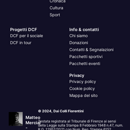
Cronaca
Cultura
Sport
Progetti DCF
Info & contatti
DCF per il sociale
Chi siamo
DCF in tour
Donazioni
Contatti & Segnalazioni
Pacchetti sportivi
Pacchetti eventi
Privacy
Privacy policy
Cookie policy
Mappa del sito
© 2024, Dai Colli Fiorentini
Matteo
Testata registrata al Tribunale di Firenze ai sensi
Merciai
della Legge sulla Stampa 8 Febbraio 1948 n.47, num.
-
R.G. 12957/2021 con Num. Reg. Stampa 6152.