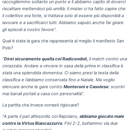
raccogliemmo soltanto un punto e lì abbiamo capito di doverci
riscattare mettendoci più umiltà. Il mister ci ha fatto capire che
il collettivo era forte, si trattava solo di essere più disponibili a
lavorare e a sacrificarci tutti. Abbiamo saputo anche far girare
gli episodi a nostro favore”.
Qual è stata la gara che rappresenta al meglio il manifesto San
Polo?
“
Direi sicuramente quella col Radicondoli,
il match contro una
corazzata. Andare a vincere in casa della prima in classifica è
stata una splendida domenica. Ci siamo presi la testa della
classifica e l’abbiamo conservata fino a Natale. Ma voglio
elencare anche le gare contro
Monteroni e Casolese
: scontri
mai banali portati a casa con personalità”.
La partita che invece vorresti rigiocare?
“A parte il pari all’esordio col Rapolano,
abbiamo giocato male
contro la Virtus Biancazzurra
. Finì 2-2, buttammo via due