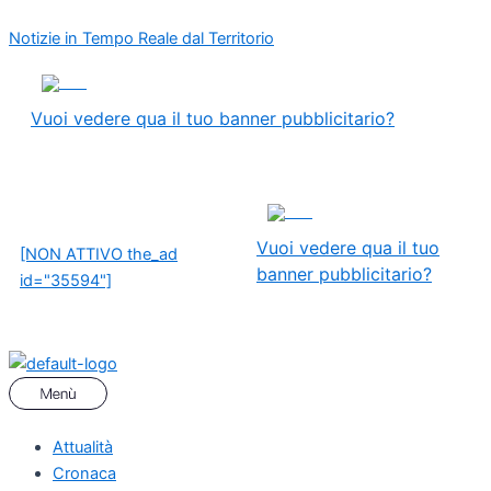
Vai
Menu
Navigazione
Notizie in Tempo Reale dal Territorio
al
articoli
contenuto
ADS
Vuoi vedere qua il tuo banner pubblicitario?
ADS
Vuoi vedere qua il tuo
[NON ATTIVO the_ad
banner pubblicitario?
id="35594"]
Attualità
Cronaca