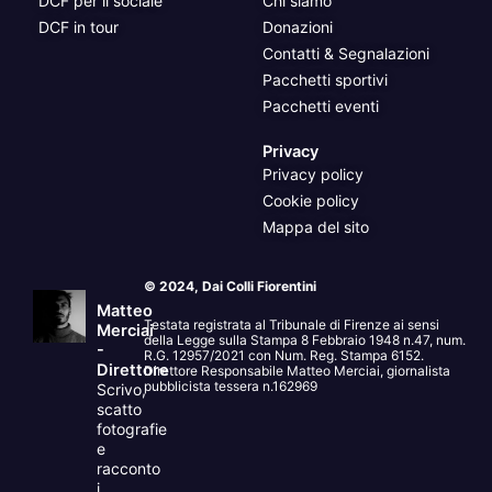
DCF per il sociale
Chi siamo
DCF in tour
Donazioni
Contatti & Segnalazioni
Pacchetti sportivi
Pacchetti eventi
Privacy
Privacy policy
Cookie policy
Mappa del sito
© 2024, Dai Colli Fiorentini
Matteo
Testata registrata al Tribunale di Firenze ai sensi
Merciai
della Legge sulla Stampa 8 Febbraio 1948 n.47, num.
-
R.G. 12957/2021 con Num. Reg. Stampa 6152.
Direttore
Direttore Responsabile Matteo Merciai, giornalista
pubblicista tessera n.162969
Scrivo,
scatto
fotografie
e
racconto
i