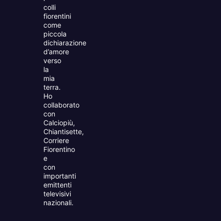
colli
fiorentini
come
piccola
dichiarazione
d’amore
verso
la
mia
terra.
Ho
collaborato
con
Calciopiù,
Chiantisette,
Corriere
Fiorentino
e
con
importanti
emittenti
televisivi
nazionali.