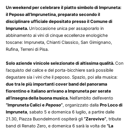
Un weekend per celebrare il piatto simbolo di Impruneta:
il Peposo all’Imprunetina, preparato secondo il
disciplinare ufficiale depositato presso il Comune di
Impruneta.
Un’occasione unica per assaporarlo in
abbinamento ai vini di cinque eccellenze enologiche
toscane: Impruneta, Chianti Classico, San Gimignano,
Rufina, Terreni di Pisa.
Solo aziende vinicole selezionate di altissima qualità.
Con
l’acquisto del calice e del porta-bicchiere sarà possibile
degustare sia i vini che il peposo. Spazio, poi alla musica:
due tra le più importanti cover band del panorama
fiorentino e italiano arrivano a Impruneta per serate
all’insegna della buona musica.
Nell’ambito dell’evento
“Impruneta Calici e
Peposo
”
, organizzato dalla
Pro Loco di
Impruneta
, sabato 5 e domenica 6 luglio, a partire dalle
21.30, Piazza Buondelmonti ospiterà gli
“Zerovivo”
, tribute
band di Renato Zero, e domenica 6 sarà la volta de
“La