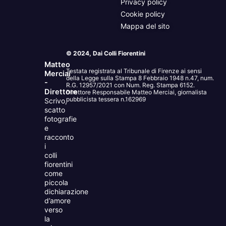
Privacy policy
Cookie policy
Mappa del sito
© 2024, Dai Colli Fiorentini
Matteo
Testata registrata al Tribunale di Firenze ai sensi
Merciai
della Legge sulla Stampa 8 Febbraio 1948 n.47, num.
-
R.G. 12957/2021 con Num. Reg. Stampa 6152.
Direttore
Direttore Responsabile Matteo Merciai, giornalista
pubblicista tessera n.162969
Scrivo,
scatto
fotografie
e
racconto
i
colli
fiorentini
come
piccola
dichiarazione
d’amore
verso
la