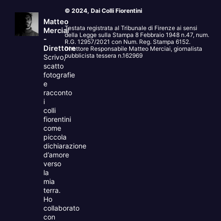
© 2024, Dai Colli Fiorentini
Matteo
Testata registrata al Tribunale di Firenze ai sensi
Merciai
della Legge sulla Stampa 8 Febbraio 1948 n.47, num.
-
R.G. 12957/2021 con Num. Reg. Stampa 6152.
Direttore
Direttore Responsabile Matteo Merciai, giornalista
pubblicista tessera n.162969
Scrivo,
scatto
fotografie
e
racconto
i
colli
fiorentini
come
piccola
dichiarazione
d’amore
verso
la
mia
terra.
Ho
collaborato
con