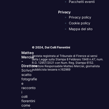
Pacchetti eventi
Privacy
Privacy policy
Cookie policy
Mappa del sito
© 2024, Dai Colli Fiorentini
Matteo
Testata registrata al Tribunale di Firenze ai sensi
Merciai
della Legge sulla Stampa 8 Febbraio 1948 n.47, num.
-
R.G. 12957/2021 con Num. Reg. Stampa 6152.
Direttore
Direttore Responsabile Matteo Merciai, giornalista
pubblicista tessera n.162969
Scrivo,
scatto
fotografie
e
racconto
i
colli
fiorentini
come