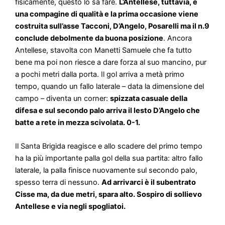
fisicamente, questo lo sa fare.
L’Antellese, tuttavia, è
una compagine di qualità e la prima occasione viene
costruita sull’asse Tacconi, D’Angelo, Posarelli ma il n.9
conclude debolmente da buona posizione
. Ancora
Antellese, stavolta con Manetti Samuele che fa tutto
bene ma poi non riesce a dare forza al suo mancino, pur
a pochi metri dalla porta. Il gol arriva a metà primo
tempo, quando un fallo laterale – data la dimensione del
campo – diventa un corner:
spizzata casuale della
difesa e sul secondo palo arriva il lesto D’Angelo che
batte a rete in mezza scivolata. 0-1.
Il Santa Brigida reagisce e allo scadere del primo tempo
ha la più importante palla gol della sua partita: altro fallo
laterale, la palla finisce nuovamente sul secondo palo,
spesso terra di nessuno.
Ad arrivarci è il subentrato
Cisse ma, da due metri, spara alto. Sospiro di sollievo
Antellese e via negli spogliatoi.