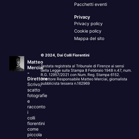
Pacchetti eventi
Privacy
Privacy policy
Cookie policy
Mappa del sito
© 2024, Dai Colli Fiorentini
Matteo
Testata registrata al Tribunale di Firenze ai sensi
Merciai
della Legge sulla Stampa 8 Febbraio 1948 n.47, num.
-
R.G. 12957/2021 con Num. Reg. Stampa 6152.
Direttore
Direttore Responsabile Matteo Merciai, giornalista
pubblicista tessera n.162969
Scrivo,
scatto
fotografie
e
racconto
i
colli
fiorentini
come
piccola