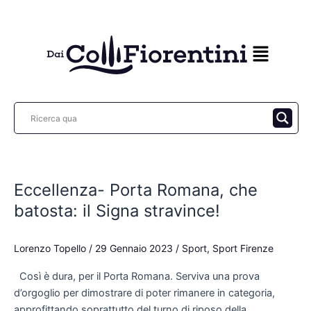
Vai
al
contenuto
Eccellenza-
Porta
Eccellenza- Porta Romana, che
Romana,
che
batosta: il Signa stravince!
batosta:
il
Lorenzo Topello
/
29 Gennaio 2023
/
Sport
,
Sport Firenze
Signa
stravince!
Così è dura, per il Porta Romana. Serviva una prova
d’orgoglio per dimostrare di poter rimanere in categoria,
approfittando soprattutto del turno di riposo della