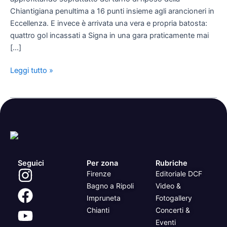
Chiantigiana penultima a 16 punti insieme agli arancioneri in
Eccellenza. E invece è arrivata una vera e propria batosta:
quattro gol incassati a Signa in una gara praticamente mai
[…]
Leggi tutto »
Seguici
Per zona
Rubriche
Firenze
Editoriale DCF
Bagno a Ripoli
Video &
Impruneta
Fotogallery
Chianti
Concerti &
Eventi