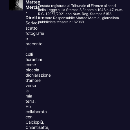
Matteo
Testata registrata al Tribunale di Firenze ai sensi
Merciai
della Legge sulla Stampa 8 Febbraio 1948 n.47, num.
-
R.G. 12957/2021 con Num. Reg. Stampa 6152.
Direttore
Direttore Responsabile Matteo Merciai, giornalista
pubblicista tessera n.162969
Scrivo,
scatto
fotografie
e
racconto
i
colli
fiorentini
come
piccola
dichiarazione
d’amore
verso
la
mia
terra.
Ho
collaborato
con
Calciopiù,
Chiantisette,