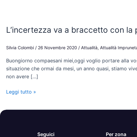
L’incertezza
va
L’incertezza va a braccetto con la 
a
braccetto
con
Silvia Colombi
/
26 Novembre 2020
/
Attualità
,
Attualità Imprunet
la
Buongiorno compaesani miei,oggi voglio portare alla vost
paura.
situazione che ormai da mesi, un anno quasi, stiamo viven
non avere […]
Leggi tutto »
Seguici
Per zona