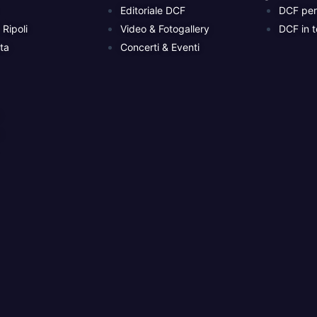
Editoriale DCF
DCF per 
Ripoli
Video & Fotogallery
DCF in t
ta
Concerti & Eventi
a