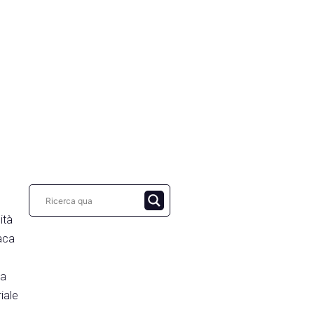
ità
aca
t
ra
riale