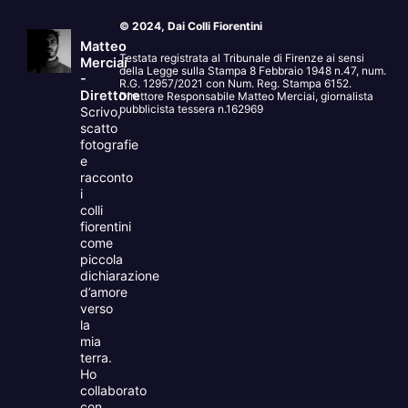
© 2024, Dai Colli Fiorentini
Matteo
Testata registrata al Tribunale di Firenze ai sensi
Merciai
della Legge sulla Stampa 8 Febbraio 1948 n.47, num.
-
R.G. 12957/2021 con Num. Reg. Stampa 6152.
Direttore
Direttore Responsabile Matteo Merciai, giornalista
pubblicista tessera n.162969
Scrivo,
scatto
fotografie
e
racconto
i
colli
fiorentini
come
piccola
dichiarazione
d’amore
verso
la
mia
terra.
Ho
collaborato
con