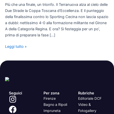
poker
Più che una finale, un trionfo. Il Terranuova alza al cielo delle
al
Due Strade la Coppa Toscana d’Eccellenza. E il punteggio
Cecina,
della finalissima contro lo Sporting Cecina non lascia spazio
ecco
a dubbi: nettissimo 4-0 alla formazione militante nel Girone
il
A della Categoria Regina. E ora? Si festeggia per un po’,
prossimo
prima di preparare la fase […]
avversario
Leggi tutto »
Seguici
Per zona
Rubriche
Firenze
Editoriale DCF
Bagno a Ripoli
Video &
Impruneta
Fotogallery