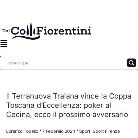
Vai
al
contenuto
Il
Terranuova
Il Terranuova Traiana vince la Coppa
Traiana
vince
Toscana d’Eccellenza: poker al
la
Cecina, ecco il prossimo avversario
Coppa
Toscana
Lorenzo Topello
/
7 Febbraio 2024
/
Sport
,
Sport Firenze
d’Eccellenza: