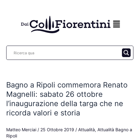
Vai
al
contenuto
Bagno
a
Bagno a Ripoli commemora Renato
Ripoli
commemora
Magnelli: sabato 26 ottobre
Renato
l’inaugurazione della targa che ne
Magnelli:
ricorda valori e storia
sabato
26
ottobre
Matteo Merciai
/
25 Ottobre 2019
/
Attualità
,
Attualità Bagno a
Ripoli
l’inaugurazione