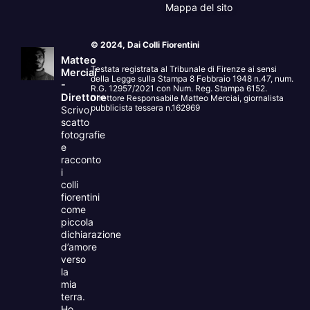
Mappa del sito
© 2024, Dai Colli Fiorentini
Matteo
Testata registrata al Tribunale di Firenze ai sensi
Merciai
della Legge sulla Stampa 8 Febbraio 1948 n.47, num.
-
R.G. 12957/2021 con Num. Reg. Stampa 6152.
Direttore
Direttore Responsabile Matteo Merciai, giornalista
pubblicista tessera n.162969
Scrivo,
scatto
fotografie
e
racconto
i
colli
fiorentini
come
piccola
dichiarazione
d’amore
verso
la
mia
terra.
Ho