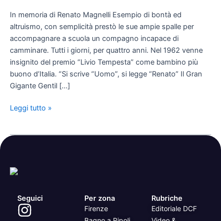
della
In memoria di Renato Magnelli Esempio di bontà ed
targa
altruismo, con semplicità prestò le sue ampie spalle per
che
accompagnare a scuola un compagno incapace di
ne
camminare. Tutti i giorni, per quattro anni. Nel 1962 venne
ricorda
insignito del premio “Livio Tempesta” come bambino più
valori
buono d’Italia. “Si scrive “Uomo”, si legge “Renato” Il Gran
e
Gigante Gentil […]
storia
Leggi tutto »
Seguici
Per zona
Rubriche
Firenze
Editoriale DCF
Bagno a Ripoli
Video &