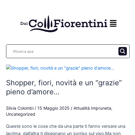
Vai
al
contenuto
Shopper,
fiori,
Shopper, fiori, novità e un “grazie”
novità
e
pieno d’amore…
un
“grazie”
Silvia Colombi
/
15 Maggio 2025
/
Attualità Impruneta
,
pieno
Uncategorized
d’amore…
Queste sono le cose che da una parte ti fanno versare una
lacrima, dall’altra ti disegnano un sorriso sul viso.Ma non