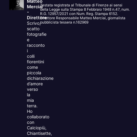
Matteo
Testata registrata al Tribunale di Firenze ai sensi
Merciai
della Legge sulla Stampa 8 Febbraio 1948 n.47, num.
-
R.G. 12957/2021 con Num. Reg. Stampa 6152.
Direttore
Direttore Responsabile Matteo Merciai, giornalista
pubblicista tessera n.162969
Scrivo,
scatto
fotografie
e
racconto
i
colli
fiorentini
come
piccola
dichiarazione
d’amore
verso
la
mia
terra.
Ho
collaborato
con
Calciopiù,
Chiantisette,