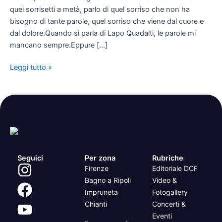
quei sorrisetti a metà, parlo di quel sorriso che non ha
bisogno di tante parole, quel sorriso che viene dal cuore e
dal dolore.Quando si parla di Lapo Quadalti, le parole mi
mancano sempre.Eppure […]
Leggi tutto »
Seguici
Per zona
Rubriche
Firenze
Editoriale DCF
Bagno a Ripoli
Video &
Impruneta
Fotogallery
Chianti
Concerti &
Eventi