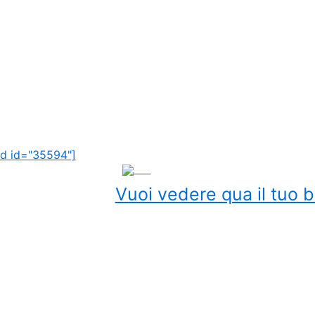
d id="35594"]
ADS
Vuoi vedere qua il tuo b