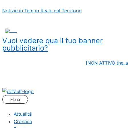
Vai
Menu
Un
Notizie in Tempo Reale dal Territorio
al
docu-
contenuto
film
sulla
ADS
Seconda
Vuoi vedere qua il tuo banner
Guerra
pubblicitario?
Mondiale
nei
nostri
[NON ATTIVO the_a
territori.
Il
racconto
dell’ideatore
Andrea
Trambusti
Attualità
Cronaca