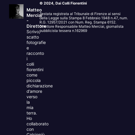
© 2024, Dai Colli Fiorentini
Matteo
Testata registrata al Tribunale di Firenze ai sensi
Merciai
della Legge sulla Stampa 8 Febbraio 1948 n.47, num.
-
R.G. 12957/2021 con Num. Reg. Stampa 6152.
Direttore
Direttore Responsabile Matteo Merciai, giornalista
pubblicista tessera n.162969
Scrivo,
scatto
fotografie
e
racconto
i
colli
fiorentini
come
piccola
dichiarazione
d’amore
verso
la
mia
terra.
Ho
collaborato
con
Calciopiù,