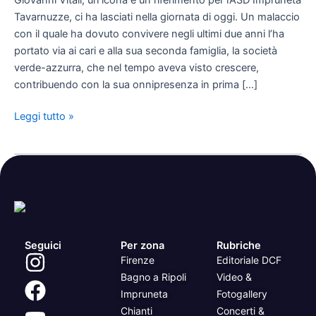
esserci
Tavarnuzze, ci ha lasciati nella giornata di oggi. Un malaccio
sempre
con il quale ha dovuto convivere negli ultimi due anni l’ha
stato”
portato via ai cari e alla sua seconda famiglia, la società
verde-azzurra, che nel tempo aveva visto crescere,
contribuendo con la sua onnipresenza in prima […]
Leggi tutto »
Seguici
Per zona
Rubriche
Firenze
Editoriale DCF
Bagno a Ripoli
Video &
Impruneta
Fotogallery
Chianti
Concerti &