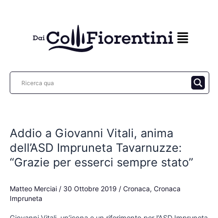
Vai
al
contenuto
Addio
a
Addio a Giovanni Vitali, anima
Giovanni
Vitali,
dell’ASD Impruneta Tavarnuzze:
anima
“Grazie per esserci sempre stato”
dell’ASD
Impruneta
Matteo Merciai
/
30 Ottobre 2019
/
Cronaca
,
Cronaca
Tavarnuzze:
Impruneta
“Grazie
per
Giovanni Vitali, un’icona e un riferimento per l’ASD Impruneta