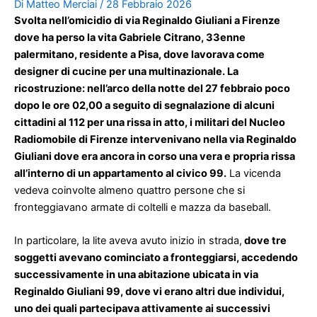
Di
Matteo Merciai
/
28 Febbraio 2026
Svolta nell
’
omicidio di via Reginaldo Giuliani a Firenze
dove ha perso la vita
Gabriele Citrano, 33enne
palermitano, residente a Pisa, dove
lavorava come
designer di cucine per una multinazionale. La
ricostruzione: nell’arco della notte del 27 febbraio poco
dopo le ore 02,00 a seguito di segnalazione di alcuni
cittadini al 112 per una rissa in atto, i militari del Nucleo
Radiomobile di Firenze intervenivano nella via Reginaldo
Giuliani dove era ancora in corso una vera e propria rissa
all’interno di un appartamento al civico 99.
La vicenda
vedeva coinvolte almeno quattro persone che si
fronteggiavano armate di coltelli e mazza da baseball.
In particolare, la lite aveva avuto inizio in strada,
dove tre
soggetti avevano cominciato a fronteggiarsi, accedendo
successivamente in una abitazione ubicata in via
Reginaldo Giuliani 99, dove vi erano altri due individui,
uno dei quali partecipava attivamente ai successivi