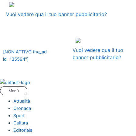
Vai
Menu
Navigazione
ADS
al
articoli
Vuoi vedere qua il tuo banner pubblicitario?
contenuto
ADS
Vuoi vedere qua il tuo
[NON ATTIVO the_ad
banner pubblicitario?
id="35594"]
Attualità
Cronaca
Sport
Cultura
Editoriale