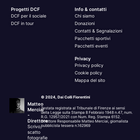
Progetti DCF
Info & contatti
DCF per il sociale
Chi siamo
DCF in tour
Donazioni
Contatti & Segnalazioni
Pacchetti sportivi
Pacchetti eventi
Privacy
Privacy policy
Cookie policy
Mappa del sito
© 2024, Dai Colli Fiorentini
Matteo
Testata registrata al Tribunale di Firenze ai sensi
Merciai
della Legge sulla Stampa 8 Febbraio 1948 n.47, num.
-
R.G. 12957/2021 con Num. Reg. Stampa 6152.
Direttore
Direttore Responsabile Matteo Merciai, giornalista
pubblicista tessera n.162969
Scrivo,
scatto
fotografie