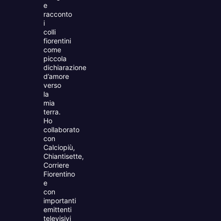
e
racconto
i
colli
fiorentini
come
piccola
dichiarazione
d’amore
verso
la
mia
terra.
Ho
collaborato
con
Calciopiù,
Chiantisette,
Corriere
Fiorentino
e
con
importanti
emittenti
televisivi