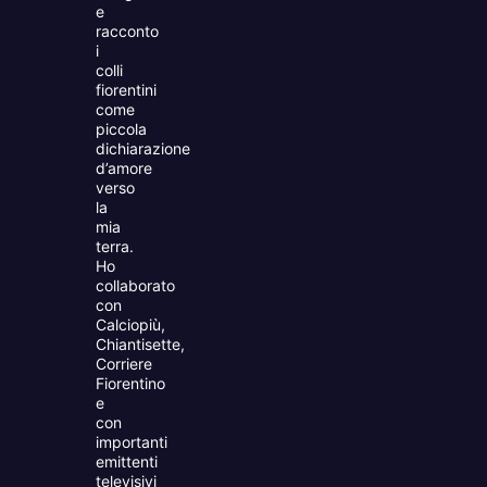
e
racconto
i
colli
fiorentini
come
piccola
dichiarazione
d’amore
verso
la
mia
terra.
Ho
collaborato
con
Calciopiù,
Chiantisette,
Corriere
Fiorentino
e
con
importanti
emittenti
televisivi