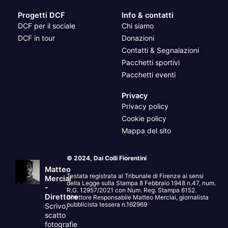
Progetti DCF
Info & contatti
DCF per il sociale
Chi siamo
DCF in tour
Donazioni
Contatti & Segnalazioni
Pacchetti sportivi
Pacchetti eventi
Privacy
Privacy policy
Cookie policy
Mappa del sito
© 2024, Dai Colli Fiorentini
Matteo
Testata registrata al Tribunale di Firenze ai sensi
Merciai
della Legge sulla Stampa 8 Febbraio 1948 n.47, num.
-
R.G. 12957/2021 con Num. Reg. Stampa 6152.
Direttore
Direttore Responsabile Matteo Merciai, giornalista
pubblicista tessera n.162969
Scrivo,
scatto
fotografie