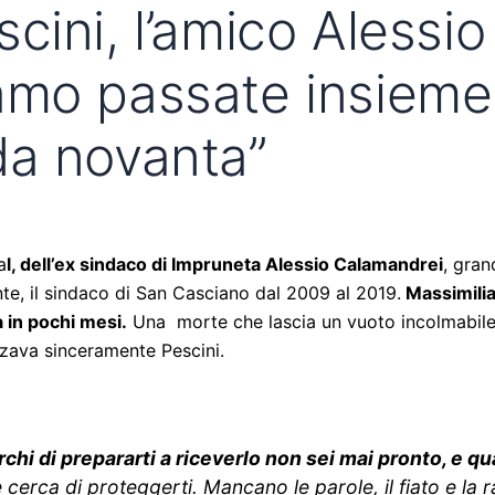
cini, l’amico Alessi
mo passate insieme. 
da novanta”
a
l, dell’ex sindaco di Impruneta Alessio Calamandrei
, gran
e, il sindaco di San Casciano dal 2009 al 2019.
Massimilia
 in pochi mesi.
Una morte che lascia un vuoto incolmabile ne
zzava sinceramente Pescini.
i di prepararti a riceverlo non sei mai pronto, e qu
cerca di proteggerti. Mancano le parole, il fiato e la 