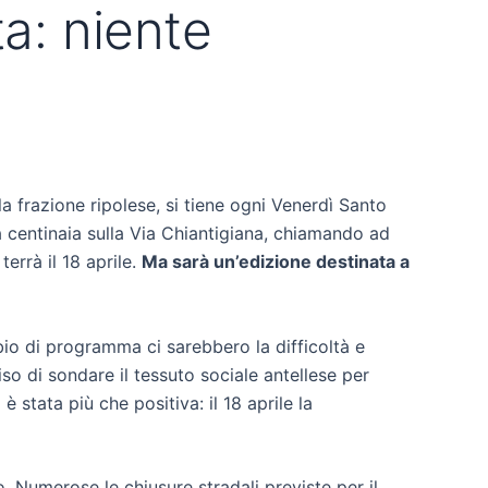
a: niente
la frazione ripolese, si tiene ogni Venerdì Santo
 a centinaia sulla Via Chiantigiana, chiamando ad
errà il 18 aprile.
Ma sarà un’edizione destinata a
io di programma ci sarebbero la difficoltà e
iso di sondare il tessuto sociale antellese per
 stata più che positiva: il 18 aprile la
 Numerose le chiusure stradali previste per il