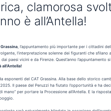
rica, clamorosa svolt
no è all’Antella!
 Grassina
, l’appuntamento più importante per i cittadini del
olgente, l’interpretazione solenne dei figuranti che sfilano
dai paesi vicini e da Firenze. Quest’anno l’appuntamento si t
all’Antella!
da esponenti del CAT Grassina. Alla base dello storico camb
l 2025. Il paese del Peruzzi ha fiutato l’opportunità e ha dec
 mano” per portare la Processione all’Antella. E la risposta è
 poggio.
leste sarà naturalmente blindato in occasione dell’evento.