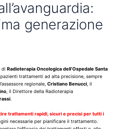
all’avanguardia:
ultima generazione
o di
Radioterapia Oncologica dell’Ospedale Santa
pazienti trattamenti ad alta precisione, sempre
 l’assessore regionale,
Cristiano Benucci
, il
ino
, il Direttore della Radioterapia
rassi
.
e trattamenti rapidi, sicuri e precisi per tutti i
ini necessarie per pianificare il trattamento.
tare l’efficacia dei trattamenti offerti e, allo