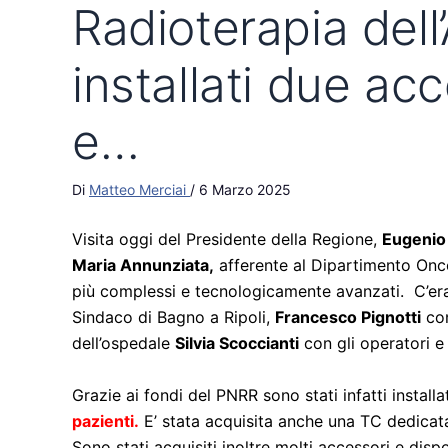
Radioterapia dell
installati due acc
e…
Di
Matteo Merciai
/
6 Marzo 2025
Visita oggi del Presidente della Regione,
Eugenio
Maria Annunziata,
afferente al Dipartimento Onco
più complessi e tecnologicamente avanzati. C’eran
Sindaco di Bagno a Ripoli,
Francesco Pignotti
con
dell’ospedale
Silvia Scoccianti
con gli operatori e
Grazie ai fondi del PNRR sono stati infatti installa
pazienti.
E’ stata acquisita anche una TC dedicata,
Sono stati acquisiti inoltre molti accessori e disp