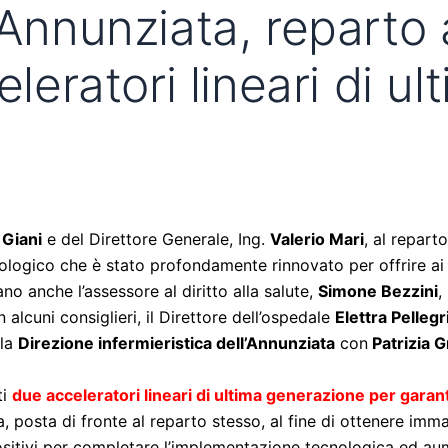
’Annunziata, reparto 
eleratori lineari di 
 Giani
e del Direttore Generale, Ing.
Valerio Mari
, al repart
logico che è stato profondamente rinnovato per offrire ai 
o anche l’assessore al diritto alla salute,
Simone Bezzini
,
 alcuni consiglieri, il Direttore dell’ospedale
Elettra Pellegr
la
Direzione infermieristica dell’Annunziata
con
Patrizia G
ti
due acceleratori lineari di ultima generazione per garantir
 posta di fronte al reparto stesso, al fine di ottenere immag
ositivi per completare l’implementazione tecnologica ed aumen