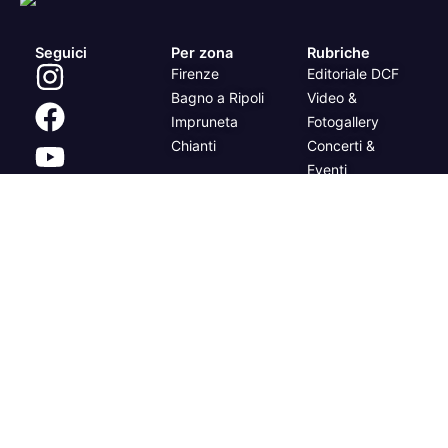
Seguici
Per zona
Rubriche
Firenze
Editoriale DCF
Bagno a Ripoli
Video &
Impruneta
Fotogallery
Chianti
Concerti &
Eventi
Per categoria
Attualità
Cronaca
Cultura
Sport
Progetti DCF
Info & contatti
DCF per il sociale
Chi siamo
DCF in tour
Donazioni
Contatti & Segnalazioni
Pacchetti sportivi
Pacchetti eventi