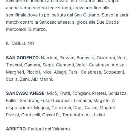
Selvatelle è abituata ad arrivare fino in fondo alla Coppa:
anche l’anno scorso fece strada, arrivando fino alla
semifinale dove fu poi battuta dal San Giuliano. Stavolta sarà
match contro la Sancascianese: si gioca alle Due Strade
mercoledì 12 marzo.
IL TABELLINO
SAN GODENZO
: Nardoni, Pinzani, Bonavita, Giannoni, Verri,
Traversi, Camara, Sequi, Clementi, Vallaj, Calabrese. A disp.:
Margheri, Piccioli, Nika, Allegri, Farsi, Calabrese, Scopetani,
Scalia, Zeni. All.: Manni.
SANCASCIANESE
: Minò, Frutti, Tongiani, Pratesi, Schiazza,
Ballini, Sandroni, Fusi, Guarducci, Lumachi, Magistri. A
disposizione: Mugnai, Corsinovi, Dupi, Casini, Magnelli,
Pizzini, Conticelli, Casini P., Terramoto. All.: Latini.
ARBITRO
: Fantoni del Valdarno.