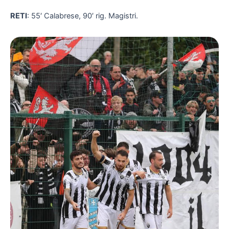
RETI
: 55′ Calabrese, 90′ rig. Magistri.