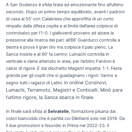
A San Godenzo è sfida tirata ed emozionante fino all’ultimo
secondo. Dopo un primo tempo equilibrato, avanti i padroni
di casa al 55′ con Calabrese che approfitta di un corto
rimpallo della difesa ospite e al limite dell’area colpisce di
controbalzo per l’1-0. I gialloverdi provano ad alzare la
pressione alla ricerca del pari: all’86’ Guarducci controlla a
destra e prova il gran tiro ma colpisce il palo pieno. La
Sanca insiste e al 90′ fa centro: Lumachi controlla in
verticale e viene atterrato in area, per l’arbitro Fantoni è
calcio di rigore. E dal dischetto Magistri impatta: 1-1. Festa
grande per gli ospiti che si guadagnano i rigori. Vanno a
in ordine Corsinovi,
segno tutti i ragazzi di Latini:
Lumachi, Terramoto, Magistri e Conticelli. Minò para
l’ultimo rigore, la Sanca sbarca in finale.
In finale sarà sfida al
Selvatelle
, formazione pisana dai
colori biancoblù che è partita coi Dilettanti solo nel 2019. Da
lì due promozioni e l’esordio in Prima nel 2022-23. Il