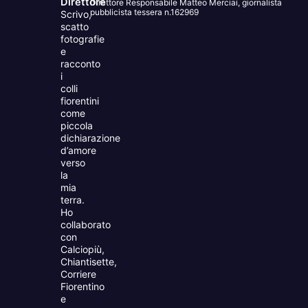
Direttore
Direttore Responsabile Matteo Merciai, giornalista
pubblicista tessera n.162969
Scrivo,
scatto
fotografie
e
racconto
i
colli
fiorentini
come
piccola
dichiarazione
d’amore
verso
la
mia
terra.
Ho
collaborato
con
Calciopiù,
Chiantisette,
Corriere
Fiorentino
e