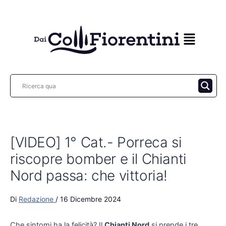
Vai
al
contenuto
[VIDEO] 1° Cat.- Porreca si
riscopre bomber e il Chianti
Nord passa: che vittoria!
Di
Redazione
/
16 Dicembre 2024
Che sintomi ha la felicità? Il
Chianti Nord
si prende i tre