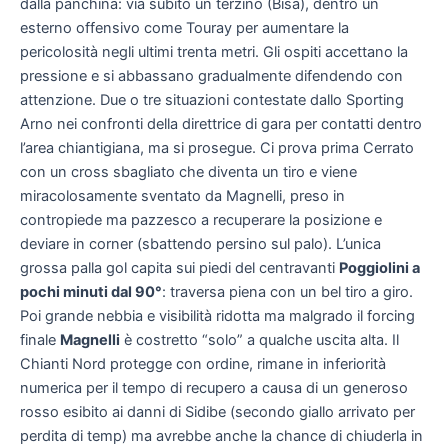
dalla panchina: via subito un terzino (Bisa), dentro un
esterno offensivo come Touray per aumentare la
pericolosità negli ultimi trenta metri. Gli ospiti accettano la
pressione e si abbassano gradualmente difendendo con
attenzione. Due o tre situazioni contestate dallo Sporting
Arno nei confronti della direttrice di gara per contatti dentro
l’area chiantigiana, ma si prosegue. Ci prova prima Cerrato
con un cross sbagliato che diventa un tiro e viene
miracolosamente sventato da Magnelli, preso in
contropiede ma pazzesco a recuperare la posizione e
deviare in corner (sbattendo persino sul palo). L’unica
grossa palla gol capita sui piedi del centravanti
Poggiolini a
pochi minuti dal 90°
: traversa piena con un bel tiro a giro.
Poi grande nebbia e visibilità ridotta ma malgrado il forcing
finale
Magnelli
è costretto “solo” a qualche uscita alta. Il
Chianti Nord protegge con ordine, rimane in inferiorità
numerica per il tempo di recupero a causa di un generoso
rosso esibito ai danni di Sidibe (secondo giallo arrivato per
perdita di temp) ma avrebbe anche la chance di chiuderla in