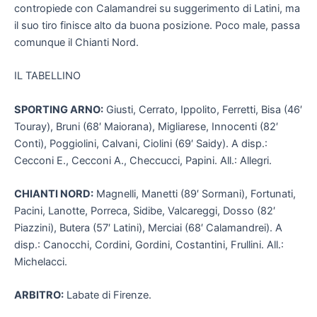
contropiede con Calamandrei su suggerimento di Latini, ma
il suo tiro finisce alto da buona posizione. Poco male, passa
comunque il Chianti Nord.
IL TABELLINO
SPORTING ARNO:
Giusti, Cerrato, Ippolito, Ferretti, Bisa (46′
Touray), Bruni (68′ Maiorana), Migliarese, Innocenti (82′
Conti), Poggiolini, Calvani, Ciolini (69′ Saidy). A disp.:
Cecconi E., Cecconi A., Checcucci, Papini. All.: Allegri.
CHIANTI NORD:
Magnelli, Manetti (89′ Sormani), Fortunati,
Pacini, Lanotte, Porreca, Sidibe, Valcareggi, Dosso (82′
Piazzini), Butera (57′ Latini), Merciai (68′ Calamandrei). A
disp.: Canocchi, Cordini, Gordini, Costantini, Frullini. All.:
Michelacci.
ARBITRO:
Labate di Firenze.