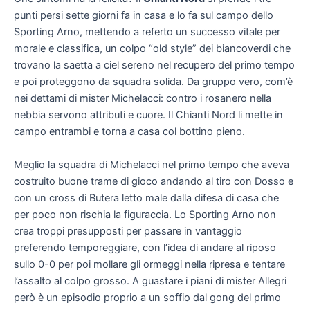
punti persi sette giorni fa in casa e lo fa sul campo dello
Sporting Arno, mettendo a referto un successo vitale per
morale e classifica, un colpo “old style” dei biancoverdi che
trovano la saetta a ciel sereno nel recupero del primo tempo
e poi proteggono da squadra solida. Da gruppo vero, com’è
nei dettami di mister Michelacci: contro i rosanero nella
nebbia servono attributi e cuore. Il Chianti Nord li mette in
campo entrambi e torna a casa col bottino pieno.
Meglio la squadra di Michelacci nel primo tempo che aveva
costruito buone trame di gioco andando al tiro con Dosso e
con un cross di Butera letto male dalla difesa di casa che
per poco non rischia la figuraccia. Lo Sporting Arno non
crea troppi presupposti per passare in vantaggio
preferendo temporeggiare, con l’idea di andare al riposo
sullo 0-0 per poi mollare gli ormeggi nella ripresa e tentare
l’assalto al colpo grosso. A guastare i piani di mister Allegri
però è un episodio proprio a un soffio dal gong del primo