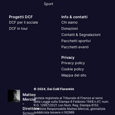
Sport
Progetti DCF
Info & contatti
DCF per il sociale
Chi siamo
DCF in tour
Donazioni
Contatti & Segnalazioni
Pacchetti sportivi
Pacchetti eventi
Privacy
Privacy policy
Cookie policy
Mappa del sito
© 2024, Dai Colli Fiorentini
Matteo
Testata registrata al Tribunale di Firenze ai sensi
Merciai
della Legge sulla Stampa 8 Febbraio 1948 n.47, num.
-
R.G. 12957/2021 con Num. Reg. Stampa 6152.
Direttore
Direttore Responsabile Matteo Merciai, giornalista
pubblicista tessera n.162969
Scrivo,