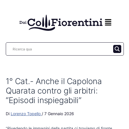
Vai
al
contenuto
1° Cat.- Anche il Capolona
Quarata contro gli arbitri:
“Episodi inspiegabili”
Di
Lorenzo Topello
/
7 Gennaio 2026
“
Rivedendo le immagini della partita ci troviamo di fronte