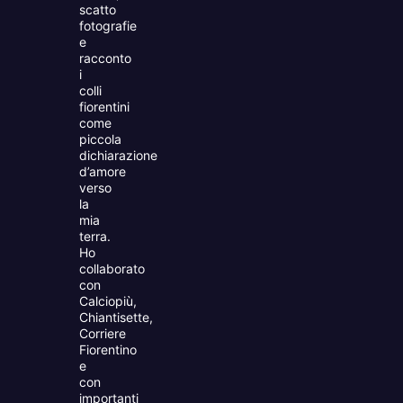
scatto
fotografie
e
racconto
i
colli
fiorentini
come
piccola
dichiarazione
d’amore
verso
la
mia
terra.
Ho
collaborato
con
Calciopiù,
Chiantisette,
Corriere
Fiorentino
e
con
importanti