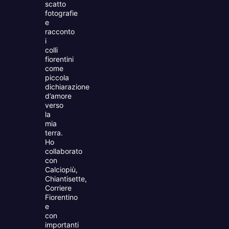
scatto
fotografie
e
racconto
i
colli
fiorentini
come
piccola
dichiarazione
d’amore
verso
la
mia
terra.
Ho
collaborato
con
Calciopiù,
Chiantisette,
Corriere
Fiorentino
e
con
importanti