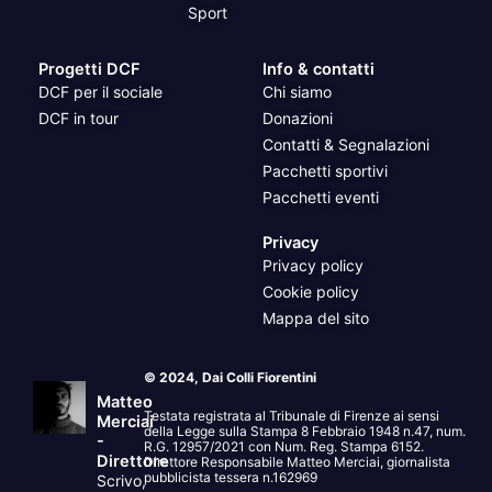
Sport
Progetti DCF
Info & contatti
DCF per il sociale
Chi siamo
DCF in tour
Donazioni
Contatti & Segnalazioni
Pacchetti sportivi
Pacchetti eventi
Privacy
Privacy policy
Cookie policy
Mappa del sito
© 2024, Dai Colli Fiorentini
Matteo
Testata registrata al Tribunale di Firenze ai sensi
Merciai
della Legge sulla Stampa 8 Febbraio 1948 n.47, num.
-
R.G. 12957/2021 con Num. Reg. Stampa 6152.
Direttore
Direttore Responsabile Matteo Merciai, giornalista
pubblicista tessera n.162969
Scrivo,