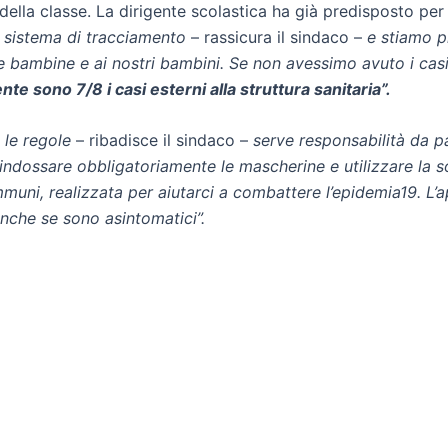
ella classe. La dirigente scolastica ha già predisposto per g
l sistema di tracciamento
– rassicura il sindaco –
e stiamo pr
re bambine e ai nostri bambini. Se non avessimo avuto i cas
nte sono 7/8 i casi esterni alla struttura sanitaria”.
 le regole
– ribadisce il sindaco –
serve responsabilità da p
indossare obbligatoriamente le mascherine e utilizzare la so
uni, realizzata per aiutarci a combattere l’epidemia19. L’app
anche se sono asintomatici”.