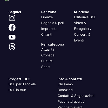
Seguici
Per zona
Rubriche
Firenze
Editoriale DCF
Bagno a Ripoli
Video &
Impruneta
Fotogallery
Chianti
Concerti &
Eventi
Per categoria
Attualità
Cronaca
Cultura
Sport
Progetti DCF
Info & contatti
DCF per il sociale
Chi siamo
DCF in tour
Donazioni
Contatti & Segnalazioni
Pacchetti sportivi
Pacchetti eventi