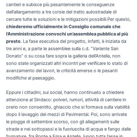
cantieri e subisce più pesantemente le conseguenze
dell’allargamento a tre corsie del tratto autostradale di
cercare tutte le soluzioni e le mitigazioni possibili.Per questo,
chiederemo ufficialmente in Consiglio comunale che
l’Amministrazione convochi un’assemblea pubblica al più
presto
. La fase esecutiva del progetto, infatti, è iniziata da
tre anni e, a parte le assemblee sulla c.d. “Variante San
Donato” o su cosa fare sopra la galleria dell’Antella, non
sono state organizzati altri incontri per verificare lo stato di
avanzamento dei lavori, le criticità emerse o le pesanti
modifiche al paesaggio.
Eppure i cittadini, sui social, hanno continuato a chiedere
attenzione al Sindaco: polveri, rumori, attività di cantiere in
orario non consentito, ghiaccio che si formava sulla viabilità
dopo il lavaggio dei mezzi di Pavimental. Poi, sono arrivate
le piogge di settembre scorso, con gli allagamenti sulle
strade e nei sottopassi e la fuoriuscita di acqua e fango dalle
fognature, fra Ponte a Ema e Antella, lungo tutta l’asse in