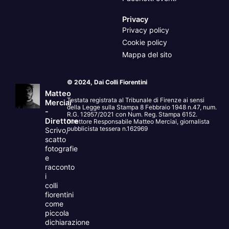
Privacy
Privacy policy
Cookie policy
Mappa del sito
© 2024, Dai Colli Fiorentini
Matteo
Testata registrata al Tribunale di Firenze ai sensi
Merciai
della Legge sulla Stampa 8 Febbraio 1948 n.47, num.
-
R.G. 12957/2021 con Num. Reg. Stampa 6152.
Direttore
Direttore Responsabile Matteo Merciai, giornalista
pubblicista tessera n.162969
Scrivo,
scatto
fotografie
e
racconto
i
colli
fiorentini
come
piccola
dichiarazione