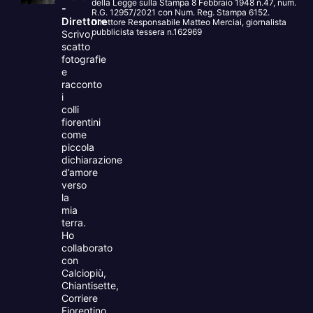
della Legge sulla Stampa 8 Febbraio 1948 n.47, num.
-
R.G. 12957/2021 con Num. Reg. Stampa 6152.
Direttore
Direttore Responsabile Matteo Merciai, giornalista
pubblicista tessera n.162969
Scrivo,
scatto
fotografie
e
racconto
i
colli
fiorentini
come
piccola
dichiarazione
d’amore
verso
la
mia
terra.
Ho
collaborato
con
Calciopiù,
Chiantisette,
Corriere
Fiorentino