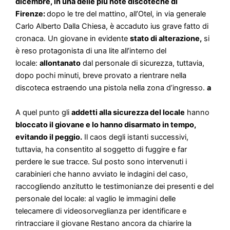
dicembre, in una delle più note discoteche di
Firenze:
dopo le tre del mattino, all’Otel, in via generale
Carlo Alberto Dalla Chiesa, è accaduto ius grave fatto di
cronaca. Un giovane in evidente
stato di alterazione,
si
è reso protagonista di una lite all’interno del
locale:
allontanato
dal personale di sicurezza, tuttavia,
dopo pochi minuti, breve provato a rientrare nella
discoteca estraendo una pistola nella zona d’ingresso.
a
A quel punto gli
addetti alla sicurezza del locale
hanno
bloccato il giovane e lo hanno disarmato in tempo,
evitando il peggio.
Il caos degli istanti successivi,
tuttavia, ha consentito al soggetto di fuggire e far
perdere le sue tracce. Sul posto sono intervenuti i
carabinieri che hanno avviato le indagini del caso,
raccogliendo anzitutto le testimonianze dei presenti e del
personale del locale: al vaglio le immagini delle
telecamere di videosorveglianza per identificare e
rintracciare il giovane Restano ancora da chiarire la