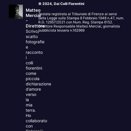
© 2024, Dai Colli Fiorentini
Matteo
Testata registrata al Tribunale di Firenze ai sensi
Merciai
della Legge sulla Stampa 8 Febbraio 1948 n.47, num.
-
R.G. 12957/2021 con Num. Reg. Stampa 6152.
Direttore
Direttore Responsabile Matteo Merciai, giornalista
pubblicista tessera n.162969
Scrivo,
scatto
fotografie
e
racconto
i
colli
fiorentini
come
piccola
dichiarazione
d’amore
verso
la
mia
terra.
Ho
collaborato
con