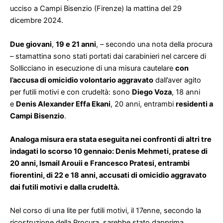
ucciso a Campi Bisenzio (Firenze) la mattina del 29
dicembre 2024.
Due giovani
,
19 e 21 anni
, – secondo una nota della procura
– stamattina sono stati portati dai carabinieri nel carcere di
Sollicciano in esecuzione di una misura cautelare
con
l’accusa di omicidio volontario aggravato
dall’aver agito
per futili motivi e con crudeltà: sono
Diego Voza
, 18 anni
e
Denis Alexander Effa Ekani
, 20 anni, entrambi
residenti a
Campi Bisenzio
.
Analoga misura era stata eseguita nei confronti di altri tre
indagati lo scorso 10 gennaio: Denis Mehmeti, pratese di
20 anni, Ismail Arouii e Francesco Pratesi, entrambi
fiorentini, di 22 e 18 anni, accusati di omicidio aggravato
dai futili motivi e dalla crudeltà.
Nel corso di una lite per futili motivi, il 17enne, secondo la
ricostruzione della Procura, sarebbe stato dapprima