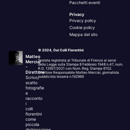
Pacchetti eventi
Privacy
Privacy policy
Cookie policy
Mappa del sito
© 2024, Dai Colli Fiorentini
Matteo
Testata registrata al Tribunale di Firenze ai sensi
Merciai
della Legge sulla Stampa 8 Febbraio 1948 n.47, num.
-
R.G. 12957/2021 con Num. Reg. Stampa 6152.
Direttore
Direttore Responsabile Matteo Merciai, giornalista
pubblicista tessera n.162969
Scrivo,
scatto
fotografie
e
racconto
i
colli
fiorentini
come
piccola
dichiarazione