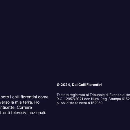
© 2024, Dai Colli Fiorentini
Testata registrata al Tribunale di Firenze ai 
onto i colli fiorentini come
R.G. 12957/2021 con Num. Reg. Stampa 6152. 
erso la mia terra. Ho
pubblicista tessera n.162969
ntisette, Corriere
tenti televisivi nazionali.