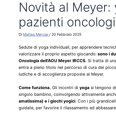
Novità al Meyer: 
pazienti oncologi
Di
Matteo Merciai
/
20 Febbraio 2025
Sedute di yoga individuali, per apprendere tecnich
valorizzare il proprio aspetto giocando:
sono i du
Oncologia dell’AOU Meyer IRCCS.
Si tratta di u
entra a pieno titolo nel percorso di cura dei piccol
ludiche e di accoglienza proposte al Meyer.
Come funziona.
Gli incontri di
yoga
si tengono d
singolo bambino, coinvolgendo attivamente anche 
amatissima) e i giochi yogici
. Con i più grandicel
guidate, per favorire il rilassamento ed abbassare 