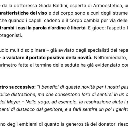
dalla dottoressa Giada Baldini, esperta di Armoestetica, u
ratteristiche del viso
e del corpo sono alcuni degli strumen
anche quando i capelli cadono e il corpo cambia per via dell
trambi i casi la parola d’ordine è libertà
. E gioco: l’aspett
otagonisti.
udio multidisciplinare – già avviato dagli specialisti del rep
 –
a valutare il portato positivo della novità.
Nell’immediato, 
saturimetro fatta al termine delle sedute ha già evidenziato 
ntro successivo:
“
I benefici di queste novità per i nostri paz
ice distrazione, ma che consentono loro di sentirsi in un co
 del Meyer – Nello yoga, ad esempio, la respirazione aiuta i
ti di distacco dal genitore, e a farli sentire un po’ i genito
no degli emblemi di quanto la generosità dei donatori ries