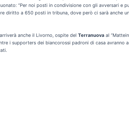
onato: “Per noi posti in condivisione con gli avversari e pu
avere diritto a 650 posti in tribuna, dove però ci sarà anche
rriverà anche il Livorno, ospite del
Terranuova
al “Matteini
mentre i supporters dei biancorossi padroni di casa avranno a
ati.