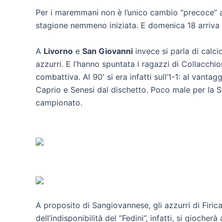
Per i maremmani non è l’unico cambio “precoce” ai
stagione nemmeno iniziata. E domenica 18 arriva i
A
Livorno
e
San Giovanni
invece si parla di calci
azzurri. E l’hanno spuntata i ragazzi di Collacchi
combattiva. Al 90′ si era infatti sull’1-1: al vanta
Caprio e Senesi dal dischetto. Poco male per la S
campionato.
A proposito di Sangiovannese, gli azzurri di Fir
dell’indisponibilità del “Fedini”, infatti, si gioch