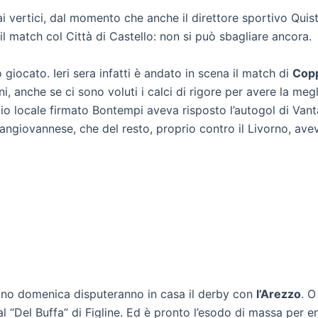
 vertici, dal momento che anche il direttore sportivo Quiste
l match col Città di Castello: non si può sbagliare ancora.
o giocato. Ieri sera infatti è andato in scena il match di
Copp
oni, anche se ci sono voluti i calci di rigore per avere la 
ggio locale firmato Bontempi aveva risposto l’autogol di Vantag
angiovannese, che del resto, proprio contro il Livorno, av
icano domenica disputeranno in casa il derby con
l’Arezzo
. O
erà al “Del Buffa” di Figline. Ed è pronto l’esodo di massa per