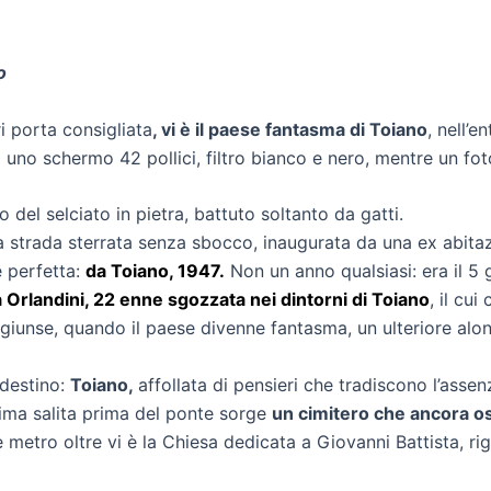
o
i porta consigliata
, vi è il paese fantasma di Toiano
, nell’e
 schermo 42 pollici, filtro bianco e nero, mentre un foto
o del selciato in pietra, battuto soltanto da gatti.
a strada sterrata senza sbocco, inaugurata da una ex abitaz
è perfetta:
da Toiano, 1947.
Non un anno qualsiasi: era il 5
ra Orlandini, 22 enne sgozzata nei dintorni di Toiano
, il cu
aggiunse, quando il paese divenne fantasma, un ulteriore alo
 destino:
Toiano,
affollata di pensieri che tradiscono l’asse
ltima salita prima del ponte sorge
un cimitero che ancora os
metro oltre vi è la Chiesa dedicata a Giovanni Battista, r