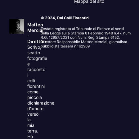
Mappa del sito
© 2024, Dai Colli Fiorentini
Matteo
Testata registrata al Tribunale di Firenze ai sensi
Merciai
della Legge sulla Stampa 8 Febbraio 1948 n.47, num.
-
R.G. 12957/2021 con Num. Reg. Stampa 6152.
Direttore
Direttore Responsabile Matteo Merciai, giornalista
pubblicista tessera n.162969
Scrivo,
scatto
fotografie
e
racconto
i
colli
fiorentini
come
piccola
dichiarazione
d’amore
verso
la
mia
terra.
Ho