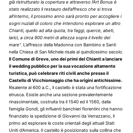
già ristrutturato la copertura e attraverso l’Art Bonus è
stato realizzato il restauro dell’affresco che si trova
all’interno, il prossimo anno sarà pronto per accogliere i
sogni nuziali di coloro che intendono esplorare un altro
Chianti, quello ad alta quota, tra faggi, querce, abeti,
larici, a circa 900 metri di altezza sopra il livello del
mare”.
L’affresco della Madonna con Bambino e Santi
nella Chiesa di San Michele risale al quindicesimo secolo.
Il Comune di Greve, uno dei primi del Chianti a lanciare
il wedding pubblico per la sua vocazione altamente
turistica, può celebrare riti civili anche presso il
Castello di Vicchiomaggio che ha origini antichissime.
Risalente al 600 a.C., il castello è stata una fortificazione
etrusca. Esiste anche una sezione prevalentemente
rinascimentale, costruita tra il 1540 ed il 1560, dalla
famiglia Gondi, gli influenti banchieri fiorentini che hanno
finanziato la spedizione di Giovanni da Verrazzano, il
primo ad esplorare le coste orientali degli attuali Stati
Uniti d’America. Il castello è posizionato sulla collina che