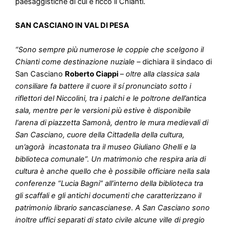
paesaggistiche di cui è ricco il Chianti.
SAN CASCIANO IN VAL DI PESA
“Sono sempre più numerose le coppie che scelgono il
Chianti come destinazione nuziale
– dichiara il sindaco di
San Casciano
Roberto Ciappi
–
oltre alla classica sala
consiliare fa battere il cuore il sí pronunciato sotto i
riflettori del Niccolini, tra i palchi e le poltrone dell’antica
sala, mentre per le versioni più estive è disponibile
l‘arena di piazzetta Samonà, dentro le mura medievali di
San Casciano, cuore della Cittadella della cultura,
un’agorà incastonata tra il museo Giuliano Ghelli e la
biblioteca comunale”. Un matrimonio che respira aria di
cultura è anche quello che è possibile officiare nella sala
conferenze “Lucia Bagni” all’interno della biblioteca tra
gli scaffali e gli antichi documenti che caratterizzano il
patrimonio librario sancascianese. A San Casciano sono
inoltre uffici separati di stato civile alcune ville di pregio