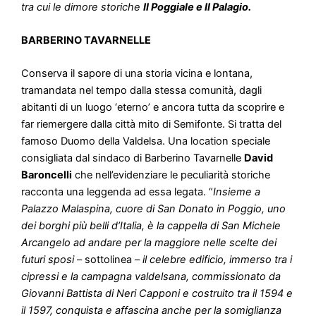
tra cui le dimore storiche
Il Poggiale e Il Palagio.
BARBERINO TAVARNELLE
Conserva il sapore di una storia vicina e lontana,
tramandata nel tempo dalla stessa comunità, dagli
abitanti di un luogo ‘eterno’ e ancora tutta da scoprire e
far riemergere dalla città mito di Semifonte. Si tratta del
famoso Duomo della Valdelsa. Una location speciale
consigliata dal sindaco di Barberino Tavarnelle
David
Baroncelli
che nell’evidenziare le peculiarità storiche
racconta una leggenda ad essa legata. “
Insieme a
Palazzo Malaspina, cuore di San Donato in Poggio, uno
dei borghi più belli d’Italia, è la cappella di San Michele
Arcangelo ad andare per la maggiore nelle scelte dei
futuri sposi
– sottolinea –
il celebre edificio, immerso tra i
cipressi e la campagna valdelsana, commissionato da
Giovanni Battista di Neri Capponi e costruito tra il 1594 e
il 1597, conquista e affascina anche per la somiglianza