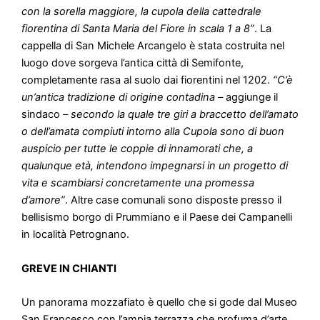
con la sorella maggiore, la cupola della cattedrale
fiorentina di Santa Maria del Fiore in scala 1 a 8”
. La
cappella di San Michele Arcangelo è stata costruita nel
luogo dove sorgeva l’antica città di Semifonte,
completamente rasa al suolo dai fiorentini nel 1202.
“C’è
un’antica tradizione di origine contadina –
aggiunge il
sindaco
– secondo la quale tre giri a braccetto dell’amato
o dell’amata compiuti intorno alla Cupola sono di buon
auspicio per tutte le coppie di innamorati che, a
qualunque età, intendono impegnarsi in un progetto di
vita e scambiarsi concretamente una promessa
d’amore”
. Altre case comunali sono disposte presso il
bellisismo borgo di Prummiano e il Paese dei Campanelli
in località Petrognano.
GREVE IN CHIANTI
Un panorama mozzafiato è quello che si gode dal Museo
San Francesco con l’ampia terrazza che profuma d’arte,