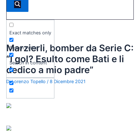
Exact matches only
Marzierli, bomber da Serie C:
Search in title
“I gol? Esulto come Bati e li
Search in content
dedico a mio padre”
Di
Lorenzo Topello
/
8 Dicembre 2021