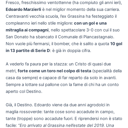
Fresco, freschissimo ventottenne (ha compiuto gli anni ieri),
Edoardo Marzierli
è nel miglior momento della sua carriera.
Centravanti vecchia scuola, l’ex Grassina ha festeggiato il
compleanno ieri nello stile migliore:
con un gol e una
mitraglia ai compagni
, nello spettacolare 3-0 con cui il suo
San Donato ha sbancato il Comunale di Piancastagnaio.
Non vuole più fermarsi, il bomber, che è salito a quota
10 gol
in 13 partite di Serie D
: è già in doppia cifra.
A vederlo fa paura per la stazza: un Cristo di quasi due
metri,
forte come un toro nel colpo di testa
(specialità della
casa da sempre) e capace di far reparto da solo in avanti.
Sempre a lottare sul pallone con la fame di chi ha un conto
aperto col Destino.
Già, il Destino. Edoardo viene da due anni agrodolci in
maglia rossoverde: tante cose sono accadute in campo,
tante (troppe) sono accadute fuori. E riprendersi non è stato
facile:
“Ero arrivato al Grassina nell’estate del 2019. Una