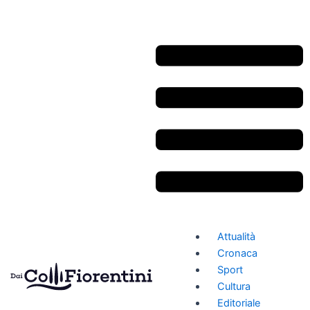
Vai
Navigazione
al
articoli
contenuto
Attualità
Cronaca
Sport
Cultura
Editoriale