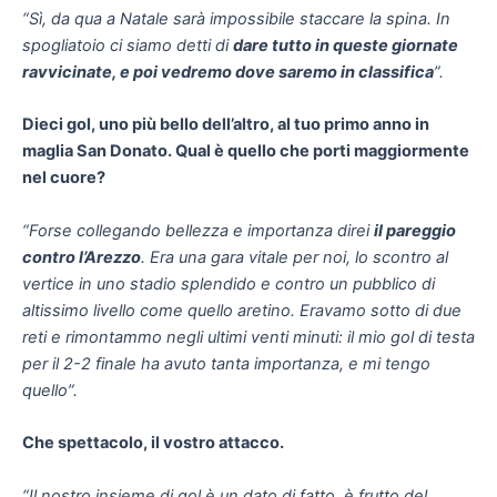
“
Sì, da qua a Natale sarà impossibile staccare la spina. In
spogliatoio ci siamo detti di
dare tutto in queste giornate
ravvicinate, e poi vedremo dove saremo in classifica
”.
Dieci gol, uno più bello dell’altro, al tuo primo anno in
maglia San Donato. Qual è quello che porti maggiormente
nel cuore?
“Forse collegando bellezza e importanza direi
il pareggio
contro l’Arezzo
. Era una gara vitale per noi, lo scontro al
vertice in uno stadio splendido e contro un pubblico di
altissimo livello come quello aretino. Eravamo sotto di due
reti e rimontammo negli ultimi venti minuti: il mio gol di testa
per il 2-2 finale ha avuto tanta importanza, e mi tengo
quello”.
Che spettacolo, il vostro attacco.
“Il nostro insieme di gol è un dato di fatto, è frutto del