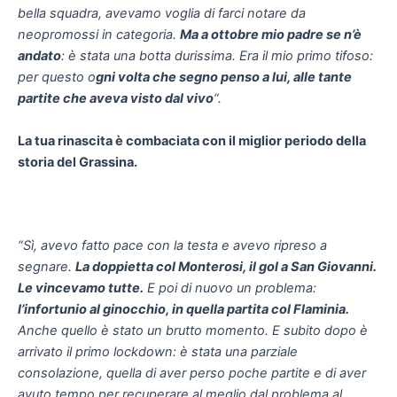
bella squadra, avevamo voglia di farci notare da
neopromossi in categoria.
Ma a ottobre mio padre se n’è
andato
: è stata una botta durissima. Era il mio primo tifoso:
per questo o
gni volta che segno penso a lui, alle tante
partite che aveva visto dal vivo
“.
La tua rinascita è combaciata con il miglior periodo della
storia del Grassina.
“Sì, avevo fatto pace con la testa e avevo ripreso a
segnare.
La doppietta col Monterosi, il gol a San Giovanni.
Le vincevamo tutte.
E poi di nuovo un problema:
l’infortunio al ginocchio, in quella partita col Flaminia.
Anche quello è stato un brutto momento. E subito dopo è
arrivato il primo lockdown: è stata una parziale
consolazione, quella di aver perso poche partite e di aver
avuto tempo per recuperare al meglio dal problema al