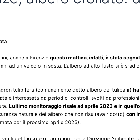
ata
ni, anche a Firenze:
questa mattina, infatti, è stata segnal
ni ad un veicolo in sosta. L’albero ad alto fusto si è sradi
endron tulipifera (comunemente detto albero dei tulipani)
ha
a è interessata da periodici controlli svolti da professionis
ura.
L’ultimo monitoraggio risale ad aprile 2023 e in quell’o
curezza naturale dell’albero che non risultava ridotto)
con i
ata per il prossimo aprile 2025).
 i vigili del fuoco e gli agronomi della Direzione Ambiente, 
ogiche emergenziali delle ultime ore. Fortunatamente la cad
 dire – un evidente danno all’auto in sosta.