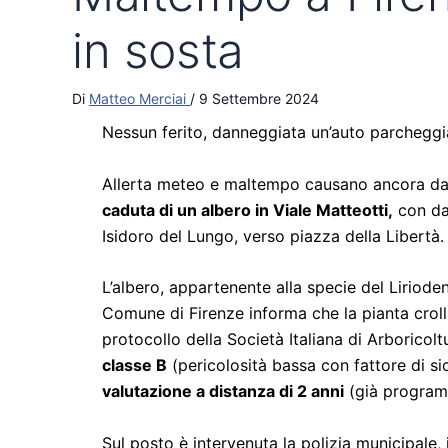
Di
Matteo Merciai
/
9 Settembre 2024
Nessun ferito, danneggiata un’auto parcheggi
Allerta meteo e maltempo causano ancora dan
caduta di un albero in Viale Matteotti,
con dan
Isidoro del Lungo, verso piazza della Libertà.
L’albero, appartenente alla specie del Liriod
Comune di Firenze informa che la pianta crollat
protocollo della Società Italiana di Arboricolt
classe B
(pericolosità bassa con fattore di si
valutazione a distanza di 2 anni
(già programm
Sul posto è intervenuta la polizia municipale,
impatto sull’evento delle condizioni metereol
non ha causato feriti ma solamente – si fa per