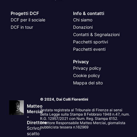
Progetti DCF
Info & contatti
DCF per il sociale
Chi siamo
DCF in tour
Donazioni
Contatti & Segnalazioni
Pacchetti sportivi
Pacchetti eventi
Privacy
Privacy policy
Cookie policy
Mappa del sito
© 2024, Dai Colli Fiorentini
Matteo
Testata registrata al Tribunale di Firenze ai sensi
Merciai
della Legge sulla Stampa 8 Febbraio 1948 n.47, num.
-
R.G. 12957/2021 con Num. Reg. Stampa 6152.
Direttore
Direttore Responsabile Matteo Merciai, giornalista
pubblicista tessera n.162969
Scrivo,
scatto