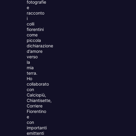
fotografie
e
racconto
i
colli
fiorentini
come
piccola
dichiarazione
d’amore
verso
la
mia
terra.
Ho
collaborato
con
Calciopiù,
Chiantisette,
Corriere
Fiorentino
e
con
importanti
emittenti