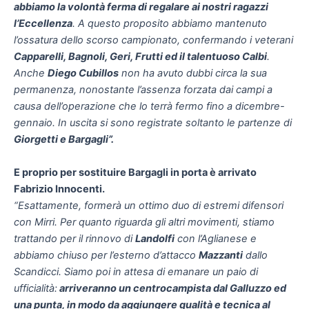
abbiamo la volontà ferma di regalare ai nostri ragazzi
l’Eccellenza
. A questo proposito abbiamo mantenuto
l’ossatura dello scorso campionato, confermando i veterani
Capparelli, Bagnoli, Geri, Frutti ed il talentuoso Calbi
.
Anche
Diego Cubillos
non ha avuto dubbi circa la sua
permanenza, nonostante l’assenza forzata dai campi a
causa dell’operazione che lo terrà fermo fino a dicembre-
gennaio. In uscita si sono registrate soltanto le partenze di
Giorgetti e Bargagli”.
E proprio per sostituire Bargagli in porta è arrivato
Fabrizio Innocenti.
“Esattamente, formerà un ottimo duo di estremi difensori
con Mirri. Per quanto riguarda gli altri movimenti, stiamo
trattando per il rinnovo di
Landolfi
con l’Aglianese e
abbiamo chiuso per l’esterno d’attacco
Mazzanti
dallo
Scandicci. Siamo poi in attesa di emanare un paio di
ufficialità:
arriveranno un centrocampista dal Galluzzo ed
una punta, in modo da aggiungere qualità e tecnica al