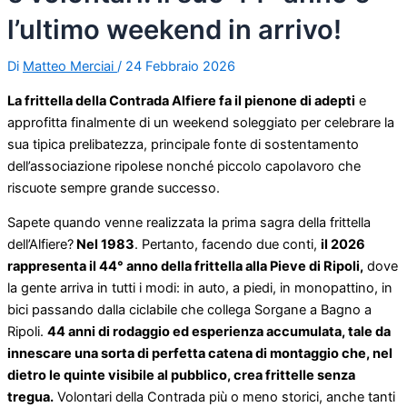
l’ultimo weekend in arrivo!
Di
Matteo Merciai
/
24 Febbraio 2026
La frittella della Contrada Alfiere fa il pienone di adepti
e
approfitta finalmente di un weekend soleggiato per celebrare la
sua tipica prelibatezza, principale fonte di sostentamento
dell’associazione ripolese nonché piccolo capolavoro che
riscuote sempre grande successo.
Sapete quando venne realizzata la prima sagra della frittella
dell’Alfiere?
Nel 1983
. Pertanto, facendo due conti,
il 2026
rappresenta il 44° anno della frittella alla Pieve di Ripoli,
dove
la gente arriva in tutti i modi: in auto, a piedi, in monopattino, in
bici passando dalla ciclabile che collega Sorgane a Bagno a
Ripoli.
44 anni di rodaggio ed esperienza accumulata, tale da
innescare una sorta di perfetta catena di montaggio che, nel
dietro le quinte visibile al pubblico, crea frittelle senza
tregua.
Volontari della Contrada più o meno storici, anche tanti