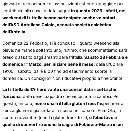
giovani oltre a persone di associazioni esterne ingaggiate per
contribuire alla riuscita della sagra:
in questo 2026, infatti, nei
weekend di frittelle hanno partecipato anche volontari
dell’ASD Antellese Calcio, neonata società calcistica
dell’Antella.
Domenica 22 Febbraio, si è concluso il quarto weekend alla
pieve: ne manca soltanto uno, l’ultimo, che scommettiamo sarà
preso d’assalto dagli amanti della frittella.
Sabato 28 Febbraio e
domenica 1° Marzo, per iniziare bene il mese:
dalle 8:00 alle
19:00 il sabato, dalle 8:00 fino ad esaurimento scorte la
domenica. Un consiglio? Non riducetevi proprio a fine orario!
La frittella dell’Alfiere vanta una consolidata ricetta che
funziona:
della serie…squadra che vince non si cambia. Per
questo, ancora,
non è una frittella gluten free:
l’esperimento
senza glutine è già andato in scena nel corso di Prim.Olio, lo
scorso novembre (con la gluten free-ttella),
e l’obiettivo è
quello di convertire anche la sagra di Febbraio-Marzo in un