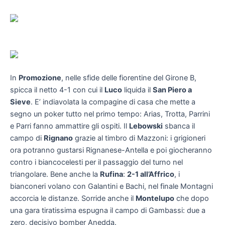
In
Promozione
, nelle sfide delle fiorentine del Girone B,
spicca il netto 4-1 con cui il
Luco
liquida il
San Piero a
Sieve
. E’ indiavolata la compagine di casa che mette a
segno un poker tutto nel primo tempo: Arias, Trotta, Parrini
e Parri fanno ammattire gli ospiti. Il
Lebowski
sbanca il
campo di
Rignano
grazie al timbro di Mazzoni: i grigioneri
ora potranno gustarsi Rignanese-Antella e poi giocheranno
contro i biancocelesti per il passaggio del turno nel
triangolare. Bene anche la
Rufina
:
2-1 all’Affrico
, i
bianconeri volano con Galantini e Bachi, nel finale Montagni
accorcia le distanze. Sorride anche il
Montelupo
che dopo
una gara tiratissima espugna il campo di Gambassi: due a
zero, decisivo bomber Anedda.