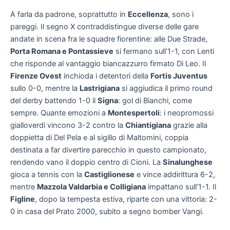
A farla da padrone, soprattutto in
Eccellenza
, sono i
pareggi. Il segno X contraddistingue diverse delle gare
andate in scena fra le squadre fiorentine: alle Due Strade,
Porta Romana e Pontassieve
si fermano sull’1-1, con Lenti
che risponde al vantaggio biancazzurro firmato Di Leo. Il
Firenze Ovest
inchioda i detentori della
Fortis Juventus
sullo 0-0, mentre la
Lastrigiana
si aggiudica il primo round
del derby battendo 1-0 il
Signa
: gol di Bianchi, come
sempre. Quante emozioni a
Montespertoli
: i neopromossi
gialloverdi vincono 3-2 contro la
Chiantigiana
grazie alla
doppietta di Del Pela e al sigillo di Maltomini, coppia
destinata a far divertire parecchio in questo campionato,
rendendo vano il doppio centro di Cioni. La
Sinalunghese
gioca a tennis con la
Castiglionese
e vince addirittura 6-2,
mentre
Mazzola Valdarbia e Colligiana
impattano sull’1-1. Il
Figline
, dopo la tempesta estiva, riparte con una vittoria: 2-
0 in casa del Prato 2000, subito a segno bomber Vangi.