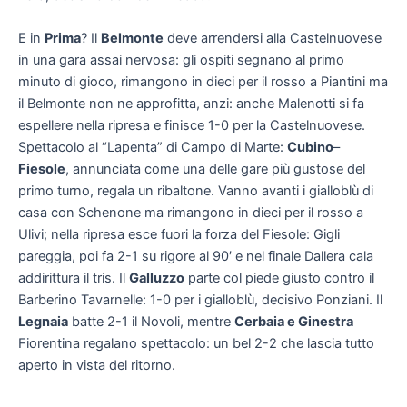
E in
Prima
? Il
Belmonte
deve arrendersi alla Castelnuovese
in una gara assai nervosa: gli ospiti segnano al primo
minuto di gioco, rimangono in dieci per il rosso a Piantini ma
il Belmonte non ne approfitta, anzi: anche Malenotti si fa
espellere nella ripresa e finisce 1-0 per la Castelnuovese.
Spettacolo al “Lapenta” di Campo di Marte:
Cubino
–
Fiesole
, annunciata come una delle gare più gustose del
primo turno, regala un ribaltone. Vanno avanti i gialloblù di
casa con Schenone ma rimangono in dieci per il rosso a
Ulivi; nella ripresa esce fuori la forza del Fiesole: Gigli
pareggia, poi fa 2-1 su rigore al 90′ e nel finale Dallera cala
addirittura il tris. Il
Galluzzo
parte col piede giusto contro il
Barberino Tavarnelle: 1-0 per i gialloblù, decisivo Ponziani. Il
Legnaia
batte 2-1 il Novoli, mentre
Cerbaia e Ginestra
Fiorentina regalano spettacolo: un bel 2-2 che lascia tutto
aperto in vista del ritorno.