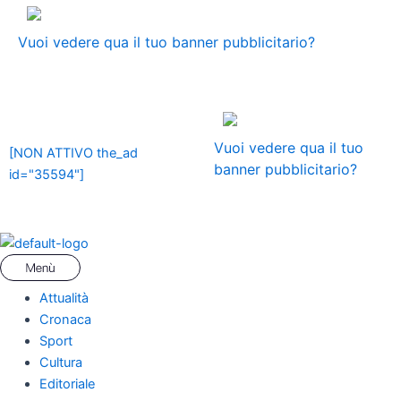
Vai
Menu
Navigazione
ADS
al
articoli
Vuoi vedere qua il tuo banner pubblicitario?
contenuto
ADS
Vuoi vedere qua il tuo
[NON ATTIVO the_ad
banner pubblicitario?
id="35594"]
Attualità
Cronaca
Sport
Cultura
Editoriale